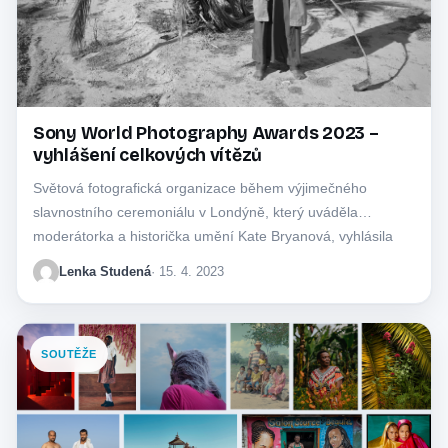
Sony World Photography Awards 2023 –
vyhlášení celkových vítězů
Světová fotografická organizace během výjimečného
slavnostního ceremoniálu v Londýně, který uváděla
moderátorka a historička umění Kate Bryanová, vyhlásila
celkové vítěze prestižní soutěže…
Lenka Studená
· 15. 4. 2023
SOUTĚŽE