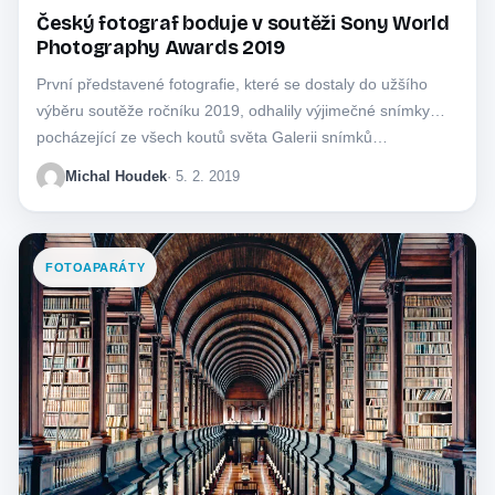
Český fotograf boduje v soutěži Sony World
Photography Awards 2019
První představené fotografie, které se dostaly do užšího
výběru soutěže ročníku 2019, odhalily výjimečné snímky
pocházející ze všech koutů světa Galerii snímků…
Michal Houdek
· 5. 2. 2019
FOTOAPARÁTY