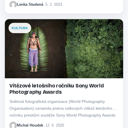
Lenka Studená
· 5. 2. 2023
KULTURA
Vítězové letošního ročníku Sony World
Photography Awards
Světová fotografická organizace (World Photography
Organisation) oznámila jména celkových vítězů letošního
ročníku prestižní soutěže Sony World Photography Awards
2020. Titul fotografa roku…
Michal Houdek
· 12. 6. 2020