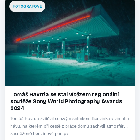
FOTOGRAFOVÉ
Tomáš Havrda se stal vítězem regionální
soutěže Sony World Photography Awards
2024
Tomáš Havrda zvítězil se svým snímkem Benzinka v zimním
hávu, na kterém při cestě z práce domů zachytil atmosféru
zasněžené benzínové pumpy…