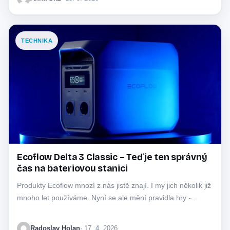
TECHNIKA
Ecoflow Delta 3 Classic – Teď je ten správný
čas na bateriovou stanici
Produkty Ecoflow mnozí z nás jistě znají. I my jich několik již
mnoho let používáme. Nyní se ale mění pravidla hry -…
Radoslav Holan
· 17. 4. 2026