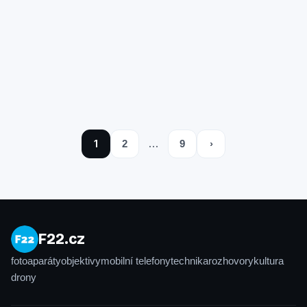
1
…
2
9
›
F22.cz
fotoaparáty
objektivy
mobilní telefony
technika
rozhovory
kultura
drony