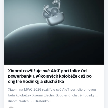
Xiaomi rozšiřuje své AIoT portfolio: Od
powerbanky, výkonných koloběžek až po
chytré hodinky a sluchátka
Xiaomi na MWC 2026 rozšiřuje své AIoT portfolio o novou
řadu koloběžek Xiaomi Electric Scooter 6, chytré hodinky
Xiaomi Watch 5, ultratenkou…