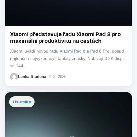
Xiaomi představuje řadu Xiaomi Pad 8 pro
maximální produktivitu na cestách
Xiaomi uvádí novou řadu Xiaomi Pad 8 a Pad 8 Pro, dosud
nejtenčí a nejvýkonnější tablety značky. Nabízejí 3.2K displej
se 144…
Lenka Studená
· 4. 3. 2026
TECHNIKA