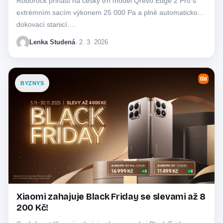
Roborock přináší na český trh model Qrevo Edge 2 Pro s
extrémním sacím výkonem 25 000 Pa a plně automatickou
dokovací stanicí.…
Lenka Studená
· 2. 3. 2026
BYZNYS
Xiaomi zahajuje Black Friday se slevami až 8
200 Kč!