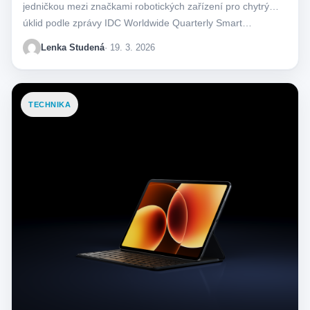
jedničkou mezi značkami robotických zařízení pro chytrý
úklid podle zprávy IDC Worldwide Quarterly Smart…
Lenka Studená
· 19. 3. 2026
TECHNIKA