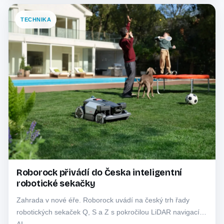
TECHNIKA
Roborock přivádí do Česka inteligentní
robotické sekačky
Zahrada v nové éře. Roborock uvádí na český trh řady
robotických sekaček Q, S a Z s pokročilou LiDAR navigací a
AI…