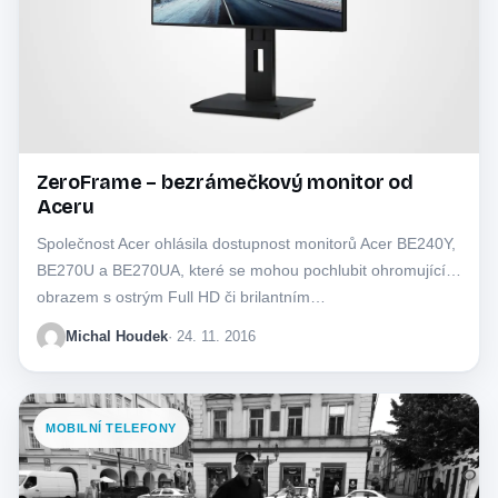
ZeroFrame – bezrámečkový monitor od
Aceru
Společnost Acer ohlásila dostupnost monitorů Acer BE240Y,
BE270U a BE270UA, které se mohou pochlubit ohromujícím
obrazem s ostrým Full HD či brilantním…
Michal Houdek
· 24. 11. 2016
MOBILNÍ TELEFONY