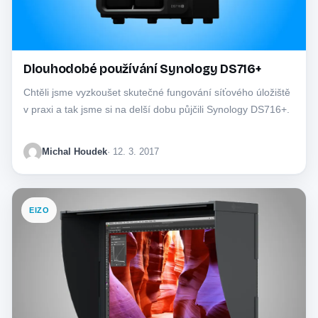
Dlouhodobé používání Synology DS716+
Chtěli jsme vyzkoušet skutečné fungování síťového úložiště
v praxi a tak jsme si na delší dobu půjčili Synology DS716+.
Michal Houdek
· 12. 3. 2017
EIZO