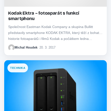
Kodak Ektra – fotoaparát s funkcí
smartphonu
Společnost Eastman Kodak Company a skupina Bullitt
představily smartphone KODAK EKTRA, který těží z bohaté
historie fotoaparátů i filmů Kodak a počátkem ledna…
Michal Houdek
· 20. 3. 2017
TECHNIKA