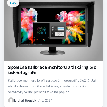
EIZO
Společná kalibrace monitoru a tiskárny pro
tisk fotografií
Kalibrace monitoru je při zpracování fotografií důležitá. Jak
ale zkalibrovat monitor a tiskárnu, abyste fotografii z
obrazovky věrně přenesli také na papír?
Michal Houdek
· 7. 6. 2017