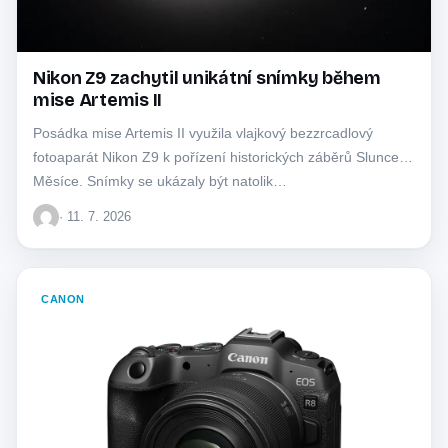
Nikon Z9 zachytil unikátní snímky během
mise Artemis II
Posádka mise Artemis II využila vlajkový bezzrcadlový
fotoaparát Nikon Z9 k pořízení historických záběrů Slunce a
Měsíce. Snímky se ukázaly být natolik…
· 11. 7. 2026
CANON