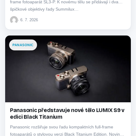
frame fotoaparát SL3-P. K novému tělu se přidávají i dva
špičkové objektivy řady Summilux…
· 6. 7. 2026
PANASONIC
Panasonic představuje nové tělo LUMIX S9 v
edici Black Titanium
Panasonic rozšiřuje svou řadu kompaktních full-frame
fotoaparátů o stylovou verzi Black Titanium Edition. Novinka