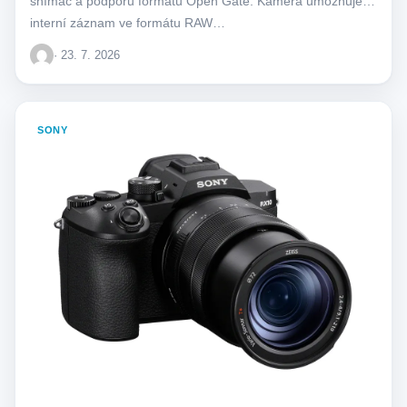
snímač a podporu formátu Open Gate. Kamera umožňuje
interní záznam ve formátu RAW…
· 23. 7. 2026
SONY