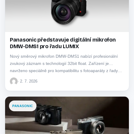
Panasonic představuje digitální mikrofon
DMW-DMS1 pro řadu LUMIX
Nový směrový mikrofon DMW-DMS1 nabízí profesionální
zvukový záznam s technologií 32bit float. Zařízení je
navrženo speciálně pro kompatibilitu s fotoaparáty z řady…
· 2. 7. 2026
PANASONIC