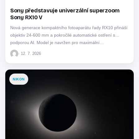
Sony představuje univerzální superzoom
Sony RX10 V
Nová generace kompaktního fotoaparátu řady RX10 přináší
objektiv 24-600 mm a pokročilé automatické ostření s
podporou AI. Model je navržen pro maximální…
· 12. 7. 2026
NIKON