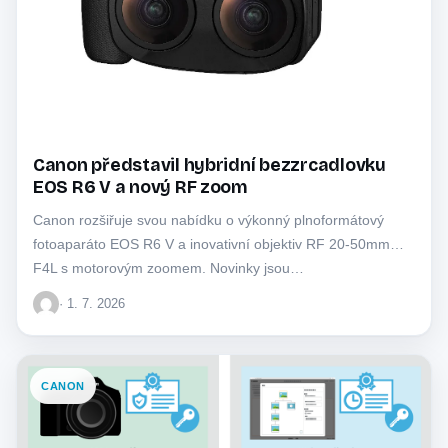
Canon představil hybridní bezzrcadlovku
EOS R6 V a nový RF zoom
Canon rozšiřuje svou nabídku o výkonný plnoformátový
fotoaparáto EOS R6 V a inovativní objektiv RF 20-50mm
F4L s motorovým zoomem. Novinky jsou…
· 1. 7. 2026
CANON