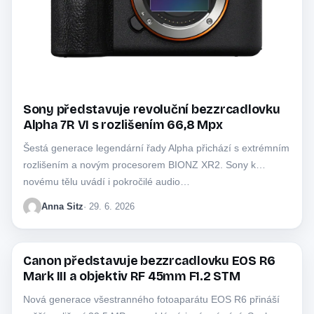
Sony představuje revoluční bezzrcadlovku
Alpha 7R VI s rozlišením 66,8 Mpx
Šestá generace legendární řady Alpha přichází s extrémním
rozlišením a novým procesorem BIONZ XR2. Sony k
novému tělu uvádí i pokročilé audio…
Anna Sitz
· 29. 6. 2026
Canon představuje bezzrcadlovku EOS R6
CANON
Mark III a objektiv RF 45mm F1.2 STM
Nová generace všestranného fotoaparátu EOS R6 přináší