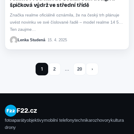
špičková výdrž ve střední třídě
Značka realme oficiálně oznámila, že na český trh plánuje
uvést novinku ve své číslované řadě – model realme 14 5G.
Ten zaujme…
Lenka Studená
· 15. 4. 2025
1
…
2
20
›
F22.cz
fotoaparáty
objektivy
mobilní telefony
technika
rozhovory
kultura
drony