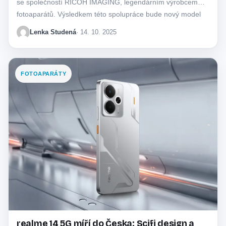
se společností RICOH IMAGING, legendárním výrobcem
fotoaparátů. Výsledkem této spolupráce bude nový model
realme GT 8…
Lenka Studená
· 14. 10. 2025
FOTOAPARÁTY
realme 14 5G míří do Česka: Scifi design a