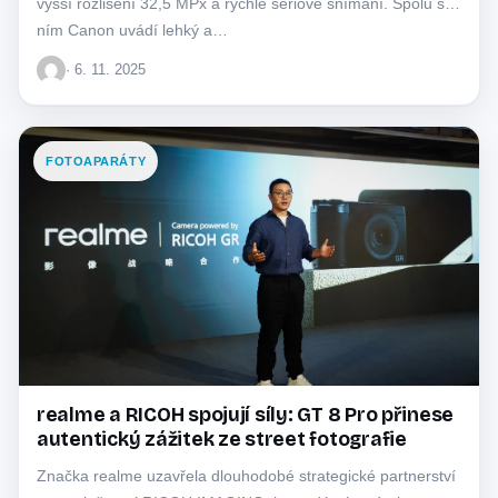
vyšší rozlišení 32,5 MPx a rychlé sériové snímání. Spolu s
ním Canon uvádí lehký a…
· 6. 11. 2025
FOTOAPARÁTY
realme a RICOH spojují síly: GT 8 Pro přinese
autentický zážitek ze street fotografie
Značka realme uzavřela dlouhodobé strategické partnerství