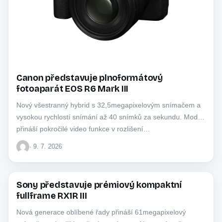
Canon představuje plnoformátový
fotoaparát EOS R6 Mark III
Nový všestranný hybrid s 32,5megapixelovým snímačem a
vysokou rychlostí snímání až 40 snímků za sekundu. Model
přináší pokročilé video funkce v rozlišení…
· 9. 7. 2026
Sony představuje prémiový kompaktní
SONY
fullframe RX1R III
Nová generace oblíbené řady přináší 61megapixelový