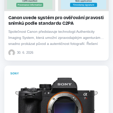
Canon uvede systém pro ověřování pravosti
snímků podle standardu C2PA
Společnost Canon představuje technologii Authenticity
Imaging System, která umožní zpravodajským agenturám
snadno prokázat původ a autentičnost fotografií. Řešení
využívá mezinárodní standardy k…
· 30. 6. 2026
SONY