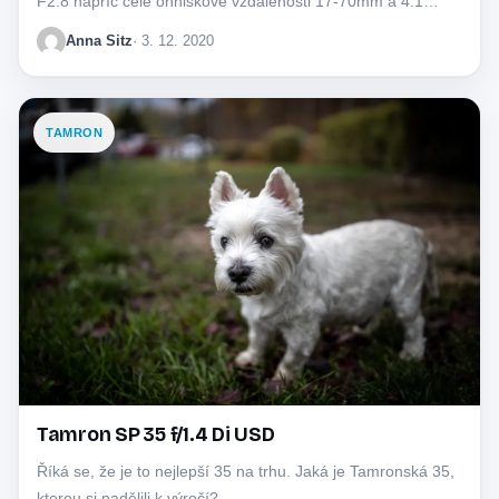
F2.8 napříč celé ohniskové vzdálenosti 17-70mm a 4.1…
Anna Sitz
· 3. 12. 2020
TAMRON
Tamron SP 35 f/1.4 Di USD
Říká se, že je to nejlepší 35 na trhu. Jaká je Tamronská 35,
kterou si nadělili k výročí?