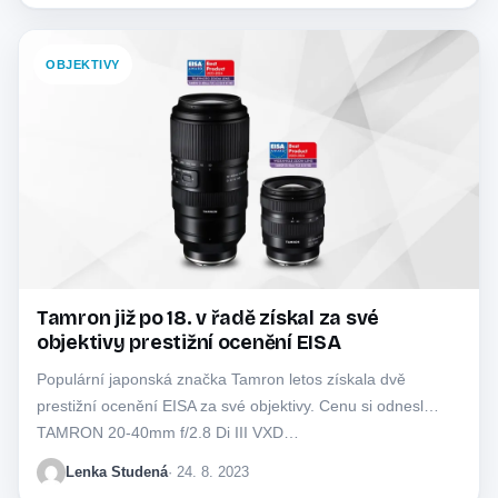
OBJEKTIVY
Tamron již po 18. v řadě získal za své
objektivy prestižní ocenění EISA
Populární japonská značka Tamron letos získala dvě
prestižní ocenění EISA za své objektivy. Cenu si odnesl
TAMRON 20-40mm f/2.8 Di III VXD…
Lenka Studená
· 24. 8. 2023