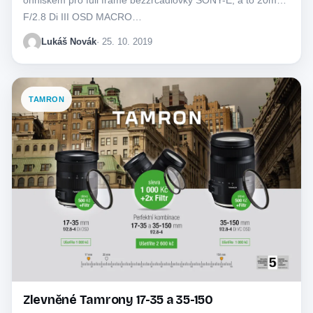
F/2.8 Di III OSD MACRO…
Lukáš Novák
· 25. 10. 2019
TAMRON
Zlevněné Tamrony 17-35 a 35-150