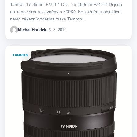
Tamron 17-35mm F/2.8-4 Di a 35-150mm F/2.8-4 Di jsou
do konce srpna zlevněny o 500Kč. Ke každému objektivu
navíc zákazník zdarma získá Tamron…
Michal Houdek
· 6. 8. 2019
TAMRON