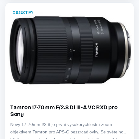
OBJEKTIVY
Tamron 17-70mm F/2.8 Di III-A VC RXD pro
Sony
Nový 17-70mm f/2.8 je první vysokorychlostní zoom
objektivem Tamron pro APS-C bezzrcadlovky. Se světelností