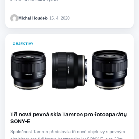
Michal Houdek
· 15. 4. 2020
OBJEKTIVY
Tři nová pevná skla Tamron pro fotoaparáty
SONY-E
Společnost Tamron představila tři nové objektivy s pevným
ohniskem pro full frame bezzrcadlovky SONY-E, a to 20mm