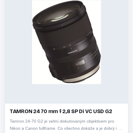
TAMRON 24 70 mm f 2,8 SP Di VC USD G2
Tamron 24-70 G2 je velmi diskutovaným objektivem pro
Nikon a Canon fullframe. Co všechno dokáže a je dobrý i ve