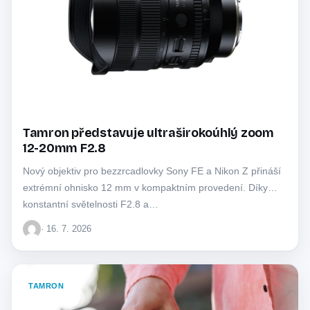
Tamron představuje ultraširokoúhlý zoom
12-20mm F2.8
Nový objektiv pro bezzrcadlovky Sony FE a Nikon Z přináší
extrémní ohnisko 12 mm v kompaktním provedení. Díky
konstantní světelnosti F2.8 a…
· 16. 7. 2026
TAMRON