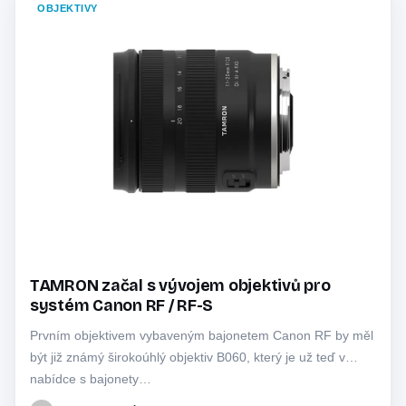
OBJEKTIVY
TAMRON začal s vývojem objektivů pro
systém Canon RF / RF-S
Prvním objektivem vybaveným bajonetem Canon RF by měl
být již známý širokoúhlý objektiv B060, který je už teď v
nabídce s bajonety…