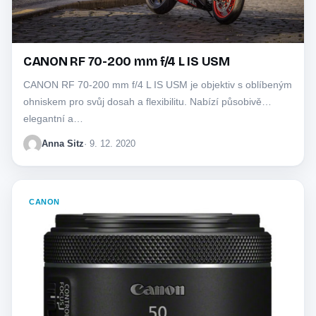
CANON RF 70-200 mm f/4 L IS USM
CANON RF 70-200 mm f/4 L IS USM je objektiv s oblíbeným
ohniskem pro svůj dosah a flexibilitu. Nabízí působivě
elegantní a…
Anna Sitz
· 9. 12. 2020
CANON