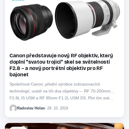
Canon představuje nový RF objektiv, který
doplní “svatou trojici” skel se světelností
F2.8 – a nový portrétní objektiv pro RF
bajonet
Společnost Canon, přední výrobce zobrazovacích
technologií, uvádí na trh dva objektivy – RF 70-200mm
F2.8L IS USM a RF 85mm F1.2L USM DS. Plní tím své…
Radoslav Holan
· 29. 10. 2019