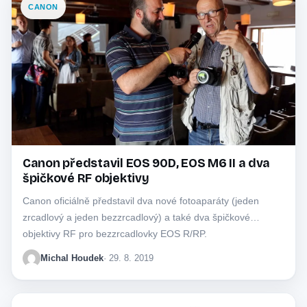
CANON
Canon představil EOS 90D, EOS M6 II a dva
špičkové RF objektivy
Canon oficiálně představil dva nové fotoaparáty (jeden
zrcadlový a jeden bezzrcadlový) a také dva špičkové
objektivy RF pro bezzrcadlovky EOS R/RP.
Michal Houdek
· 29. 8. 2019