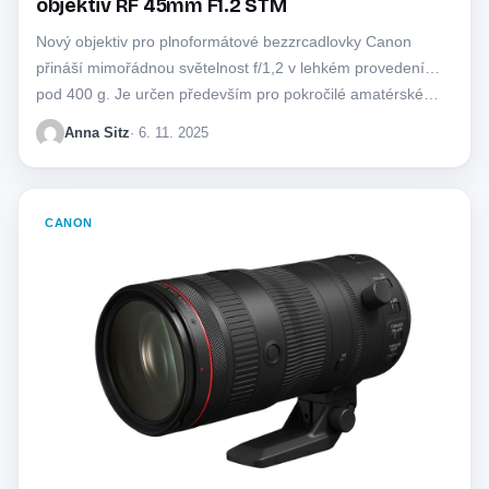
objektiv RF 45mm F1.2 STM
Nový objektiv pro plnoformátové bezzrcadlovky Canon
přináší mimořádnou světelnost f/1,2 v lehkém provedení
pod 400 g. Je určen především pro pokročilé amatérské…
Anna Sitz
· 6. 11. 2025
CANON