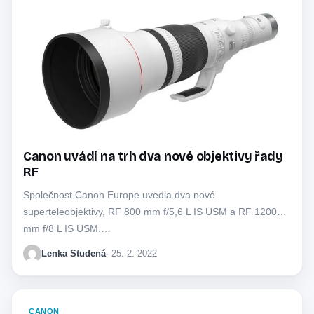
Canon uvádí na trh dva nové objektivy řady
RF
Společnost Canon Europe uvedla dva nové
superteleobjektivy, RF 800 mm f/5,6 L IS USM a RF 1200
mm f/8 L IS USM.…
Lenka Studená
· 25. 2. 2022
CANON