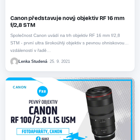
Canon představuje nový objektiv RF 16 mm
f/2,8 STM
Společnost Canon uvádí na trh objektiv RF 16 mm f/2,8
STM - první ultra širokoúhlý objektiv s pevnou ohniskovou
vzdáleností v řadě…
Lenka Studená
· 25. 9. 2021
CANON