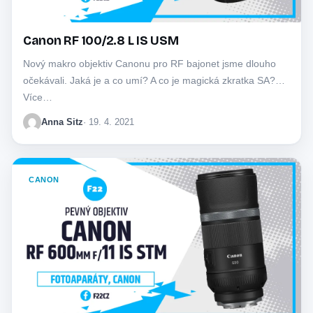
Canon RF 100/2.8 L IS USM
Nový makro objektiv Canonu pro RF bajonet jsme dlouho
očekávali. Jaká je a co umí? A co je magická zkratka SA?
Více…
Anna Sitz
· 19. 4. 2021
CANON