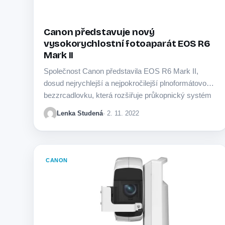
Canon představuje nový
vysokorychlostní fotoaparát EOS R6
Mark II
Společnost Canon představila EOS R6 Mark II,
dosud nejrychlejší a nejpokročilejší plnoformátovou
bezzrcadlovku, která rozšiřuje průkopnický systém
EOS R. Přístroj s bajonetem…
Lenka Studená
· 2. 11. 2022
CANON