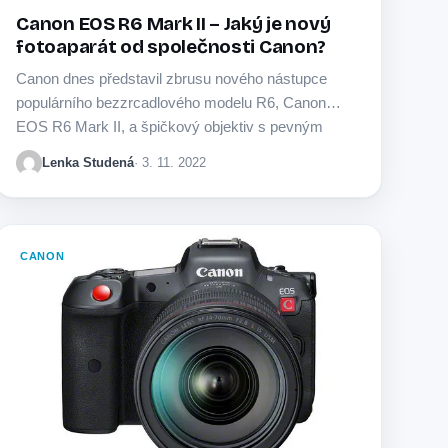
Canon EOS R6 Mark II – Jaký je nový
fotoaparát od společnosti Canon?
Canon dnes představil zbrusu nového nástupce
populárního bezzrcadlového modelu R6, Canon
EOS R6 Mark II, a špičkový objektiv s pevným
ohniskem -…
Lenka Studená
· 3. 11. 2022
CANON