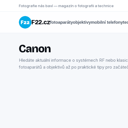
Fotografie nás baví — magazín o fotografii a technice
F22.cz
fotoaparáty
objektivy
mobilní telefony
te
Canon
Hledáte aktuální informace o systémech RF nebo klasick
fotoaparátů a objektivů až po praktické tipy pro začáteč