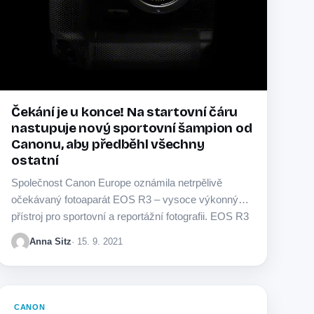
Čekání je u konce! Na startovní čáru
nastupuje nový sportovní šampion od
Canonu, aby předběhl všechny
ostatní
Společnost Canon Europe oznámila netrpělivě
očekávaný fotoaparát EOS R3 – vysoce výkonný
přístroj pro sportovní a reportážní fotografii. EOS R3
spojuje tradice…
Anna Sitz
· 15. 9. 2021
CANON