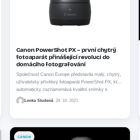
Canon PowerShot PX – první chytrý
fotoaparát přinášející revoluci do
domácího fotografování
Společnost Canon Europe představila malý, chytrý,
uživatelsky přívětivý fotoaparát PowerShot PX, který
automaticky zaznamenává kvalitní snímky s
rozlišením 11,7 MP a video…
Lenka Studená
· 29. 10. 2021
CANON