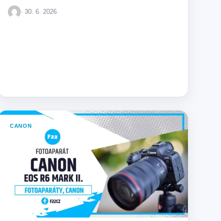
autentičnost fotografií. Řešení využívá mezinárodní
· 30. 6. 2026
standardy k…
CANON