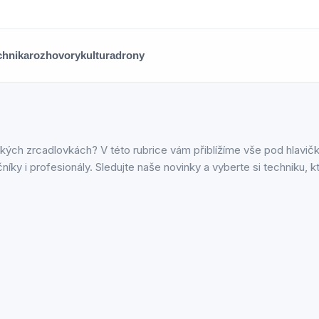
chnika
rozhovory
kultura
drony
ých zrcadlovkách? V této rubrice vám přiblížíme vše pod hlavičk
níky i profesionály. Sledujte naše novinky a vyberte si techniku, 