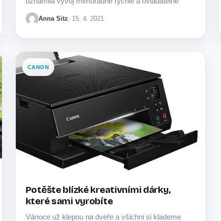
oznámila vývoj mimořádně rychlé a ovladatelné
profesionální…
Anna Sitz
· 15. 4. 2021
CANON
Potěšte blízké kreativními dárky,
které sami vyrobíte
Vánoce už klepou na dveře a všichni si klademe