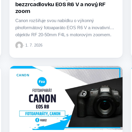
bezzrcadlovku EOS R6 V a nový RF
zoom
Canon rozšiřuje svou nabídku o výkonný
plnoformátový fotoaparáto EOS R6 V a inovativní
objektiv RF 20-50mm F4L s motorovým zoomem.
Novinky jsou…
· 1. 7. 2026
CANON