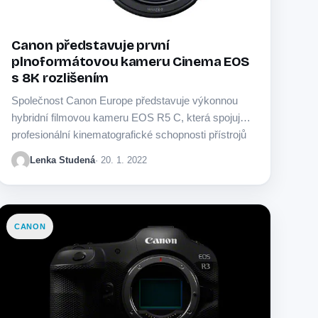
Canon představuje první
plnoformátovou kameru Cinema EOS
s 8K rozlišením
Společnost Canon Europe představuje výkonnou
hybridní filmovou kameru EOS R5 C, která spojuje
profesionální kinematografické schopnosti přístrojů
řady Cinema EOS s fotografickými…
Lenka Studená
· 20. 1. 2022
CANON