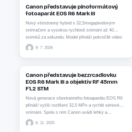
Canon představuje plnoformátový
fotoaparát EOS R6 Mark III
Nový všestranný hybrid s 32,5megapixelovým
snímačem a vysokou rychlostí snímání až 40
snímků za sekundu. Model přináší pokročilé video
funkce v rozlišení…
· 9. 7. 2026
Canon představuje bezzrcadlovku
CANON
EOS R6 Mark III a objektiv RF 45mm
F1.2 STM
Nová generace všestranného fotoaparátu EOS R6
přináší vyšší rozlišení 32,5 MPx a rychlé sériové
snímání. Spolu s ním Canon uvádí lehký a…
· 6. 11. 2025