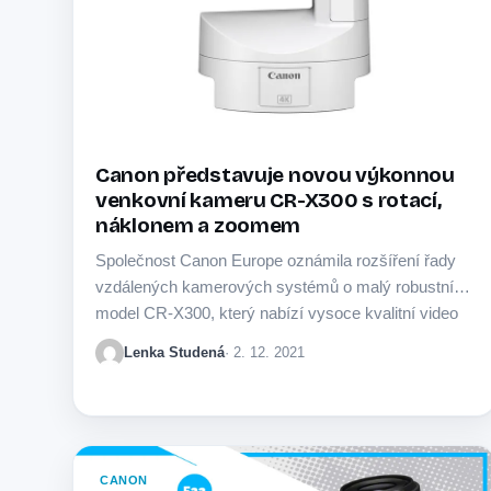
Canon představuje novou výkonnou
venkovní kameru CR-X300 s rotací,
náklonem a zoomem
Společnost Canon Europe oznámila rozšíření řady
vzdálených kamerových systémů o malý robustní
model CR-X300, který nabízí vysoce kvalitní video
výstup 4K a…
Lenka Studená
· 2. 12. 2021
CANON