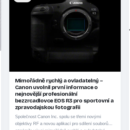
Mimořádně rychlý a ovladatelný –
Canon uvolnil první informace o
nejnovější profesionální
bezzrcadlovce EOS R3 pro sportovní a
zpravodajskou fotografii
Společnost Canon Inc. spolu se třemi novými
objektivy RF a novou aplikací pro sdílení souborů