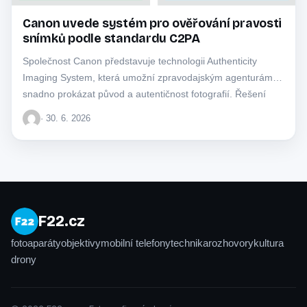
Canon uvede systém pro ověřování pravosti
snímků podle standardu C2PA
Společnost Canon představuje technologii Authenticity
Imaging System, která umožní zpravodajským agenturám
snadno prokázat původ a autentičnost fotografií. Řešení
využívá mezinárodní standardy k…
· 30. 6. 2026
F22.cz
fotoaparáty
objektivy
mobilní telefony
technika
rozhovory
kultura
drony