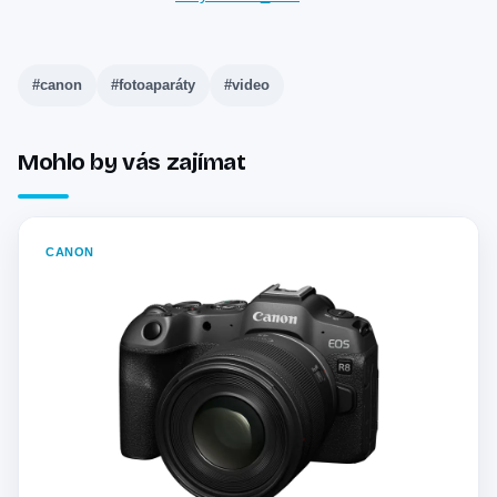
#canon
#fotoaparáty
#video
Mohlo by vás zajímat
CANON