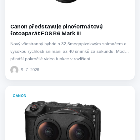
Canon představuje plnoformátový
fotoaparát EOS R6 Mark III
Nový všestranný hybrid s 32,5megapixelovým snímačem a
vysokou rychlostí snímání až 40 snímků za sekundu. Model
přináší pokročilé video funkce v rozlišení…
· 9. 7. 2026
CANON