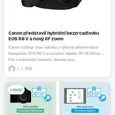
Canon představil hybridní bezzrcadlovku
EOS R6 V a nový RF zoom
Canon rozšiřuje svou nabídku o výkonný plnoformátový
fotoaparáto EOS R6 V a inovativní objektiv RF 20-50mm
F4L s motorovým zoomem. Novinky jsou…
· 1. 7. 2026
CANON