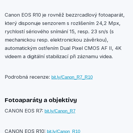
Canon EOS R10 je rovněž bezzrcadlový fotoaparát,
který disponuje senzorem s rozlišením 24,2 Mpx,
rychlostí sériového snímání 15, resp. 23 sn/s (s
mechanickou resp. elektronickou závěrkou),
automatickým ostřením Dual Pixel CMOS AF II, 4K
videem a digitální stabilizací při záznamu videa.
Podrobná recenze:
bit.ly/Canon_R7_R10
Fotoaparáty a objektivy
CANON EOS R7:
bit.ly/Canon_R7
CANON EOS R10:
bit.ly/Canon_R10