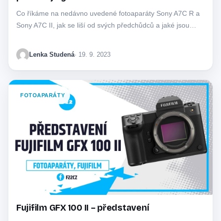
Co říkáme na nedávno uvedené fotoaparáty Sony A7C R a
Sony A7C II, jak se liší od svých předchůdců a jaké jsou…
Lenka Studená
· 19. 9. 2023
FOTOAPARÁTY
Fujifilm GFX 100 II – představení