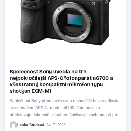
Společnost Sony uvedla na trh
nejpokročilejší APS-C fotoaparát a6700 a
všestranný kompaktní mikrofon typu
shotgun ECM-M1
Společnost Sony představila svou nejnovější bezzrcadlovku
se snímačem APS-C, model a6700. Tato novinka
představuje dokonalé skloubení špičkových schopností pro
snímání fotografií i…
Lenka Studená
· 24. 7. 2023