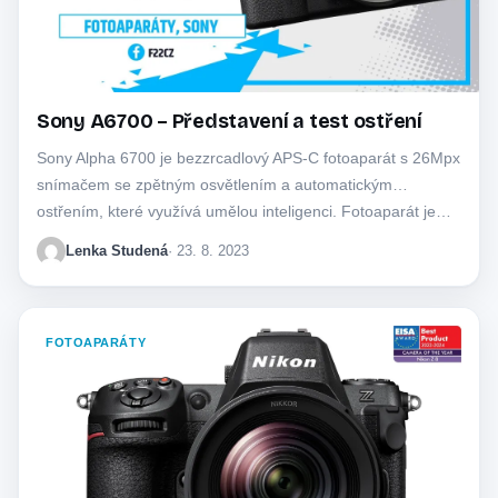
Sony A6700 – Představení a test ostření
Sony Alpha 6700 je bezzrcadlový APS-C fotoaparát s 26Mpx
snímačem se zpětným osvětlením a automatickým
ostřením, které využívá umělou inteligenci. Fotoaparát je…
Lenka Studená
· 23. 8. 2023
FOTOAPARÁTY