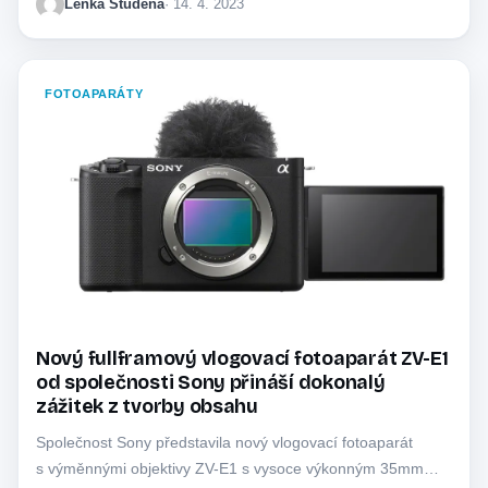
Lenka Studená
· 14. 4. 2023
FOTOAPARÁTY
Nový fullframový vlogovací fotoaparát ZV-E1
od společnosti Sony přináší dokonalý
zážitek z tvorby obsahu
Společnost Sony představila nový vlogovací fotoaparát
s výměnnými objektivy ZV-E1 s vysoce výkonným 35mm