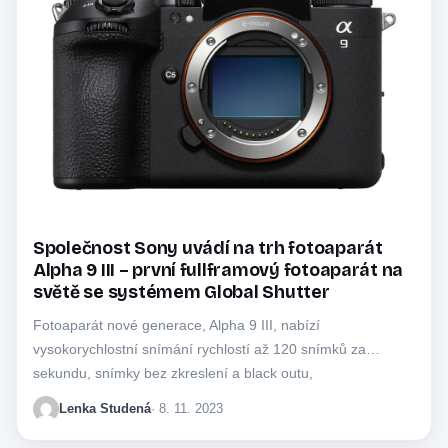
Společnost Sony uvádí na trh fotoaparát
Alpha 9 III – první fullframový fotoaparát na
světě se systémem Global Shutter
Fotoaparát nové generace, Alpha 9 III, nabízí
vysokorychlostní snímání rychlostí až 120 snímků za
sekundu, snímky bez zkreslení a black outu,
synchronizaci…
Lenka Studená
· 8. 11. 2023