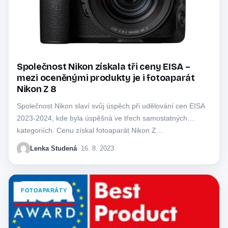
Společnost Nikon získala tři ceny EISA –
mezi oceněnými produkty je i fotoaparát
Nikon Z 8
Společnost Nikon slaví svůj úspěch při udělování cen EISA
2023-2024, kde byla úspěšná ve třech samostatných
kategoriích. Cenu získal fotoaparát Nikon Z…
Lenka Studená
· 16. 8. 2023
FOTOAPARÁTY