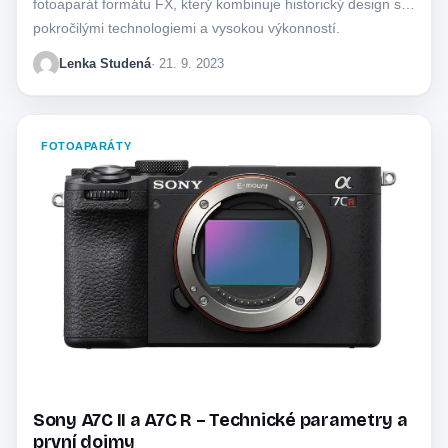
fotoaparát formátu FX, který kombinuje historický design s
pokročilými technologiemi a vysokou výkonností.
Lenka Studená
· 21. 9. 2023
FOTOAPARÁTY
Sony A7C II a A7C R – Technické parametry a
první dojmy