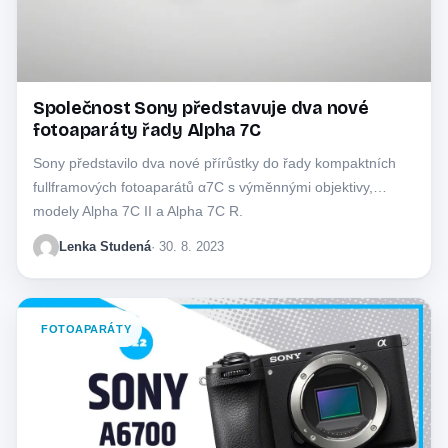
Společnost Sony představuje dva nové
fotoaparáty řady Alpha 7C
Sony představilo dva nové přírůstky do řady kompaktních
fullframových fotoaparátů α7C s výměnnými objektivy,
modely Alpha 7C II a Alpha 7C R.
Lenka Studená
· 30. 8. 2023
FOTOAPARÁTY