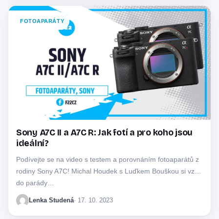
FOTOAPARÁTY
Sony A7C II a A7C R: Jak fotí a pro koho jsou
ideální?
Podívejte se na video s testem a porovnáním fotoaparátů z
rodiny Sony A7C! Michal Houdek s Luďkem Bouškou si vzali
do parády…
Lenka Studená
· 17. 10. 2023