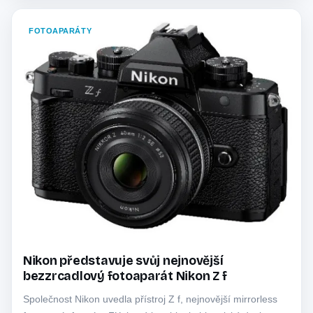
FOTOAPARÁTY
Nikon představuje svůj nejnovější
bezzrcadlový fotoaparát Nikon Z f
Společnost Nikon uvedla přístroj Z f, nejnovější mirrorless