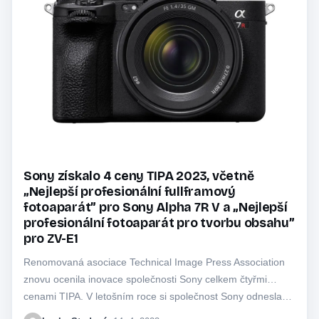
Sony získalo 4 ceny TIPA 2023, včetně
„Nejlepší profesionální fullframový
fotoaparát” pro Sony Alpha 7R V a „Nejlepší
profesionální fotoaparát pro tvorbu obsahu”
pro ZV-E1
Renomovaná asociace Technical Image Press Association
znovu ocenila inovace společnosti Sony celkem čtyřmi
cenami TIPA. V letošním roce si společnost Sony odnesla…