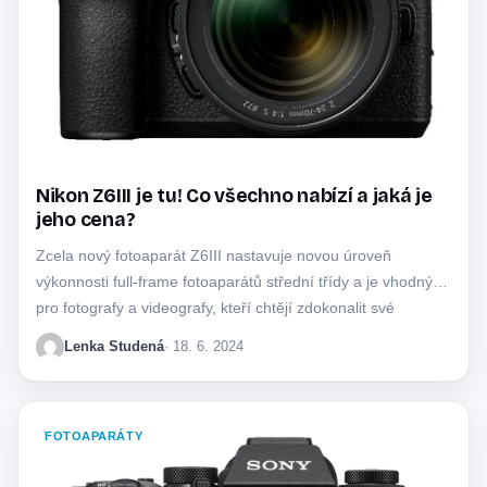
Nikon Z6III je tu! Co všechno nabízí a jaká je
jeho cena?
Zcela nový fotoaparát Z6III nastavuje novou úroveň
výkonnosti full-frame fotoaparátů střední třídy a je vhodný
pro fotografy a videografy, kteří chtějí zdokonalit své
zkušenosti…
Lenka Studená
· 18. 6. 2024
FOTOAPARÁTY