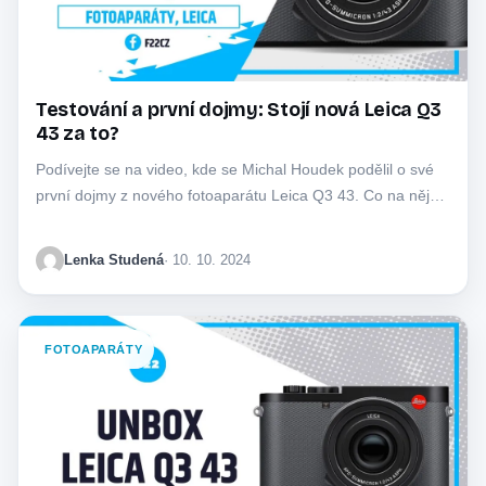
Testování a první dojmy: Stojí nová Leica Q3
43 za to?
Podívejte se na video, kde se Michal Houdek podělil o své
první dojmy z nového fotoaparátu Leica Q3 43. Co na něj…
Lenka Studená
· 10. 10. 2024
FOTOAPARÁTY