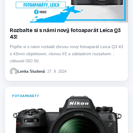
Rozbalte si s námi nový fotoaparát Leica Q3
43!
Pojďte si s námi rozbalit zbrusu nový fotoaparát Leica Q3 43
s 43mm objektivem, clonou f/2 a základním rozsahem
citlivosti ISO 50.
Lenka Studená
· 27. 9. 2024
FOTOAPARÁTY