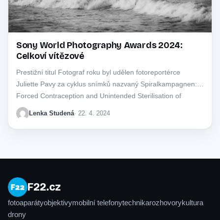
Sony World Photography Awards 2024:
Celkoví vítězové
Prestižní titul Fotograf roku byl udělen fotoreportérce
Juliette Pavy za cyklus snímků nazvaný Spiralkampagnen:
Forced Contraception and Unintended Sterilisation of
Greenlandic Women.
Lenka Studená
· 22. 4. 2024
F22.cz
fotoaparáty
objektivy
mobilní telefony
technika
rozhovory
kultura
drony