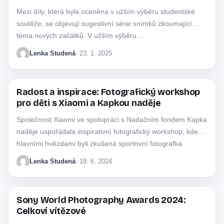
Mezi díly, která byla oceněna v užším výběru studentské
soutěže, se objevují sugestivní série snímků zkoumající
téma nových začátků. V užším výběru…
Lenka Studená
· 23. 1. 2025
Radost a inspirace: Fotografický workshop
FOTOGRAFOVÉ
pro děti s Xiaomi a Kapkou naděje
Společnost Xiaomi ve spolupráci s Nadačním fondem Kapka
naděje uspořádala inspirativní fotografický workshop, kde
hlavními hvězdami byli zkušená sportovní fotografka
Barbora Reichová…
Lenka Studená
· 19. 6. 2024
Sony World Photography Awards 2024:
FOTOGRAFOVÉ
Celkoví vítězové