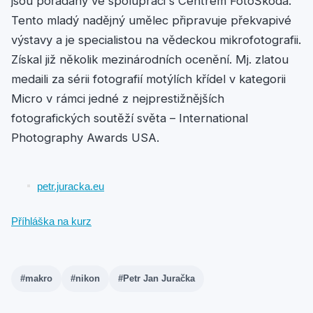
jsou pořádány ve spolupráci s Centrem FotoŠkoda.
Tento mladý nadějný umělec připravuje překvapivé
výstavy a je specialistou na vědeckou mikrofotografii.
Získal již několik mezinárodních ocenění. Mj. zlatou
medaili za sérii fotografií motýlích křídel v kategorii
Micro v rámci jedné z nejprestižnějších
fotografických soutěží světa – International
Photography Awards USA.
petr.juracka.eu
Příhláška na kurz
#makro
#nikon
#Petr Jan Juračka