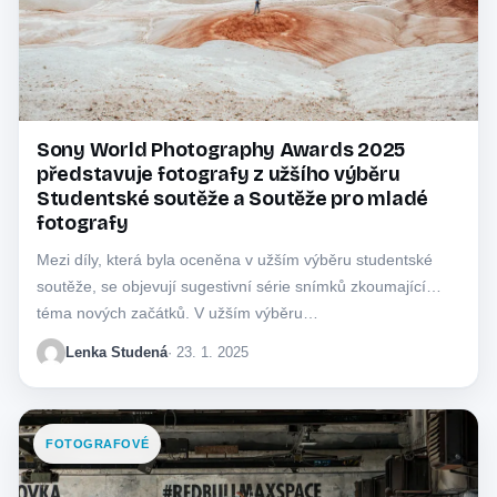
Sony World Photography Awards 2025
představuje fotografy z užšího výběru
Studentské soutěže a Soutěže pro mladé
fotografy
Mezi díly, která byla oceněna v užším výběru studentské
soutěže, se objevují sugestivní série snímků zkoumající
téma nových začátků. V užším výběru…
Lenka Studená
· 23. 1. 2025
FOTOGRAFOVÉ