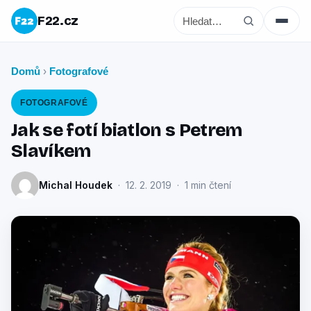
F22.cz
Domů
Fotografové
›
FOTOGRAFOVÉ
Jak se fotí biatlon s Petrem
Slavíkem
Michal Houdek
· 12. 2. 2019 · 1 min čtení