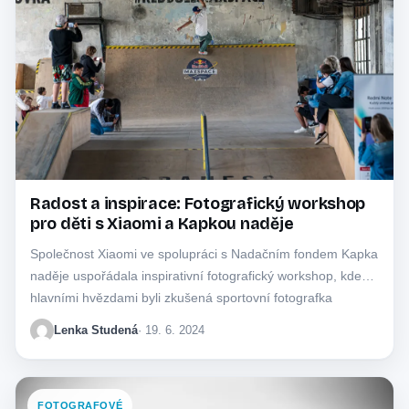
Radost a inspirace: Fotografický workshop
pro děti s Xiaomi a Kapkou naděje
Společnost Xiaomi ve spolupráci s Nadačním fondem Kapka
naděje uspořádala inspirativní fotografický workshop, kde
hlavními hvězdami byli zkušená sportovní fotografka
Barbora Reichová…
Lenka Studená
· 19. 6. 2024
FOTOGRAFOVÉ