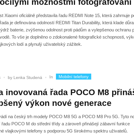
očilými možnostmi fotografování
t Xiaomi oficiálně představila řadu REDMI Note 15, která zahrnuje p
ada je definována odolností REDMI Titan Durability, která klade důr
ýdrž baterie, zvýšenou odolnost proti pádům a vylepšenou ochranu p
vodě. To vše je doplněno o zdokonalené fotografické schopnosti, vý
ajkových lodí a plynulý uživatelský zážitek.
Mobilní telefony
In
6
by
Lenka Studená
a inovovaná řada POCO M8 přiná
pšený výkon nové generace
dí na český trh modely POCO M8 5G a POCO M8 Pro 5G. Tyto n
 řadu POCO M do střední třídy a zároveň přinášejí zábavní funkce
né vlajkovými telefony s podporou 5G širokému spektru uživatelů.