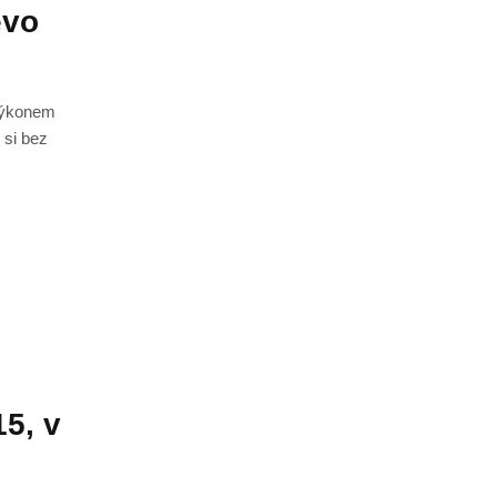
evo
výkonem
 si bez
5, v