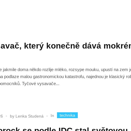
savač, který konečně dává mokr
e jakmile doma někdo rozlije mléko, rozsype mouku, upustí na zem j
na podlaze malou gastronomickou katastrofu, najednou je klasický ro
h pomocníků. Tyčové vysavače...
technika
In
26
by
Lenka Studená
rock se podle IDC stal světovou