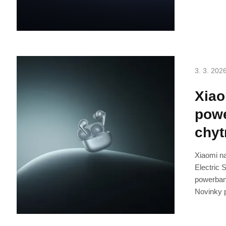
3. 3. 202
Xiao
powe
chyt
Xiaomi na
Electric 
powerban
Novinky p