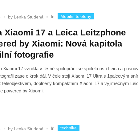
Mobilní telefony
In
6
by
Lenka Studená
 Xiaomi 17 a Leica Leitzphone
red by Xiaomi: Nová kapitola
lní fotografie
 Xiaomi 17 vznikla v těsné spolupráci se společností Leica a posou
otografii zase o krok dál. V čele stojí Xiaomi 17 Ultra s 1palcovým 
 teleobjektivem, doplněný kompaktním Xiaomi 17 a výjimečným Lei
ne powered by Xiaomi.
technika
In
6
by
Lenka Studená