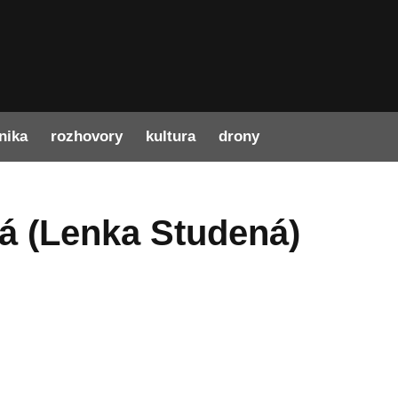
nika
rozhovory
kultura
drony
á
(Lenka Studená)