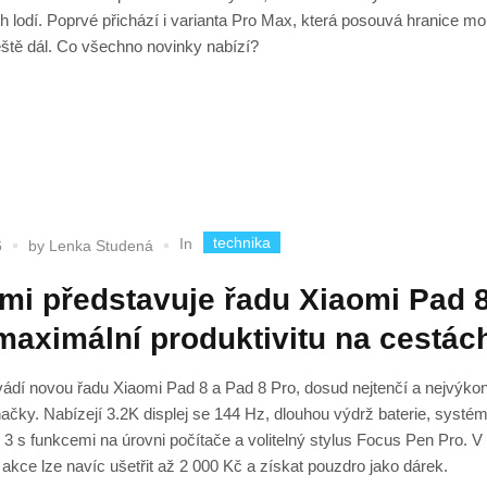
h lodí. Poprvé přichází i varianta Pro Max, která posouvá hranice mo
ště dál. Co všechno novinky nabízí?
technika
In
6
by
Lenka Studená
mi představuje řadu Xiaomi Pad 
maximální produktivitu na cestác
ádí novou řadu Xiaomi Pad 8 a Pad 8 Pro, dosud nejtenčí a nejvýkon
načky. Nabízejí 3.2K displej se 144 Hz, dlouhou výdrž baterie, systé
 s funkcemi na úrovni počítače a volitelný stylus Focus Pen Pro. V
akce lze navíc ušetřit až 2 000 Kč a získat pouzdro jako dárek.