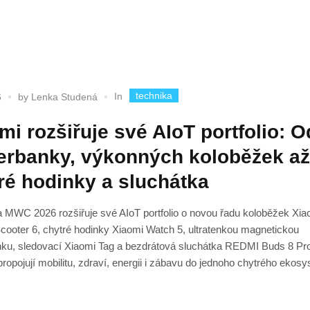
technika
In
6
by
Lenka Studená
mi rozšiřuje své AIoT portfolio: O
rbanky, výkonných koloběžek až
ré hodinky a sluchátka
 MWC 2026 rozšiřuje své AIoT portfolio o novou řadu koloběžek Xia
Scooter 6, chytré hodinky Xiaomi Watch 5, ultratenkou magnetickou
ku, sledovací Xiaomi Tag a bezdrátová sluchátka REDMI Buds 8 Pro
ropojují mobilitu, zdraví, energii i zábavu do jednoho chytrého ekos