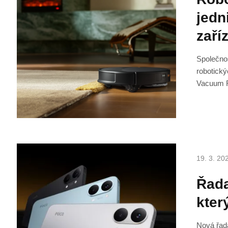
jedn
zaří
Společno
robotický
Vacuum R
19. 3. 20
Řada
kter
Nová řada