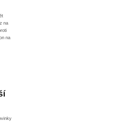
ět
az na
roti
kon na
ší
ovinky