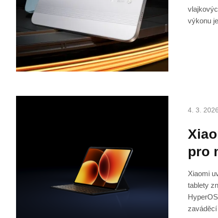
vlajkovýc
výkonu je
4. 3. 202
Xiao
pro 
Xiaomi uv
tablety z
HyperOS 3
zaváděcí 