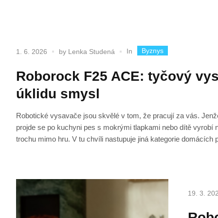
Byznys
In
1. 6. 2026
by
Lenka Studená
Roborock F25 ACE: tyčový vy
úklidu smysl
Robotické vysavače jsou skvělé v tom, že pracují za vás. Jenž
projde se po kuchyni pes s mokrými tlapkami nebo dítě vyrobí 
trochu mimo hru. V tu chvíli nastupuje jiná kategorie domácíc
19. 3. 20
Robo