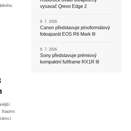
bilního
vysavač Qrevo Edge 2
9. 7. 2026
Canon představuje plnoformátový
fotoaparát EOS R6 Mark III
8. 7. 2026
Sony představuje prémiový
kompaktní fullframe RX1R III
8
h
nější
m Xiaomi
 rámci