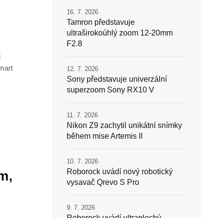
16. 7. 2026
Tamron představuje
ultraširokoúhlý zoom 12-20mm
F2.8
i
mart
12. 7. 2026
Sony představuje univerzální
superzoom Sony RX10 V
11. 7. 2026
Nikon Z9 zachytil unikátní snímky
během mise Artemis II
10. 7. 2026
Roborock uvádí nový robotický
m,
vysavač Qrevo S Pro
9. 7. 2026
Roborock uvádí ultraplochý