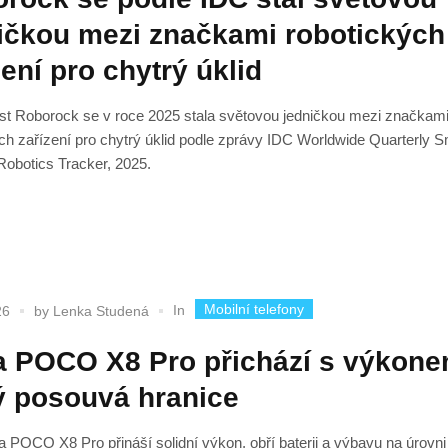
ičkou mezi značkami robotických
zení pro chytrý úklid
st Roborock se v roce 2025 stala světovou jedničkou mezi značkam
ch zařízení pro chytrý úklid podle zprávy IDC Worldwide Quarterly S
obotics Tracker, 2025.
Mobilní telefony
In
26
by
Lenka Studená
 POCO X8 Pro přichází s výkone
ý posouvá hranice
 POCO X8 Pro přináší solidní výkon, obří baterii a výbavu na úrovni