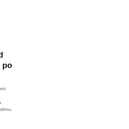
d
 po
omi
.
ystému.