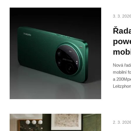
3. 3. 202
Řada
powe
mobi
Nová řada
mobilní f
a 200Mpx
Leitzpho
2. 3. 202