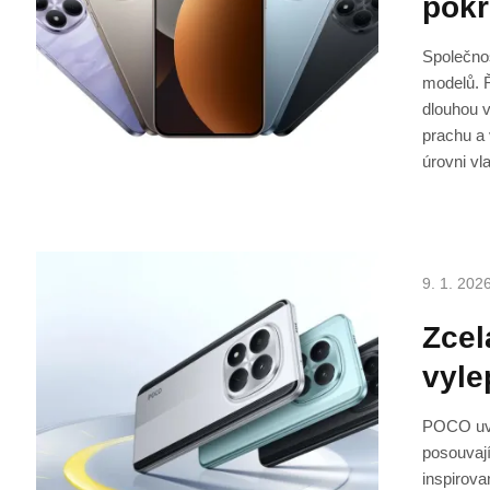
pokr
Společnos
modelů. Ř
dlouhou v
prachu a 
úrovni vl
9. 1. 202
Zcel
vyle
POCO uvá
posouvají
inspirova