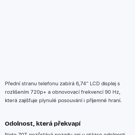
Přední stranu telefonu zabírá 6,74″ LCD displej s
rozlišením 720p+ a obnovovací frekvencí 90 Hz,
která zajišťuje plynulé posouvání i příjemné hraní.
Odolnost, která překvapí
Note 70T nezůstává pozadu ani v otázce odolnosti.