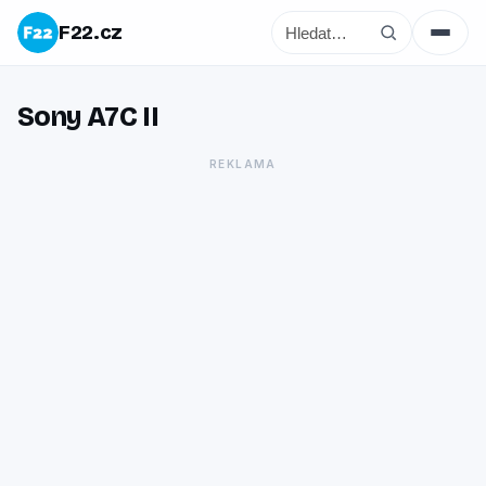
F22.cz
Sony A7C II