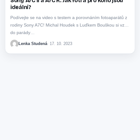
Sony A7C II a A7C R: Jak fotí a pro koho jsou
ideální?
Podívejte se na video s testem a porovnáním fotoaparátů z
rodiny Sony A7C! Michal Houdek s Luďkem Bouškou si vzali
do parády…
Lenka Studená
· 17. 10. 2023