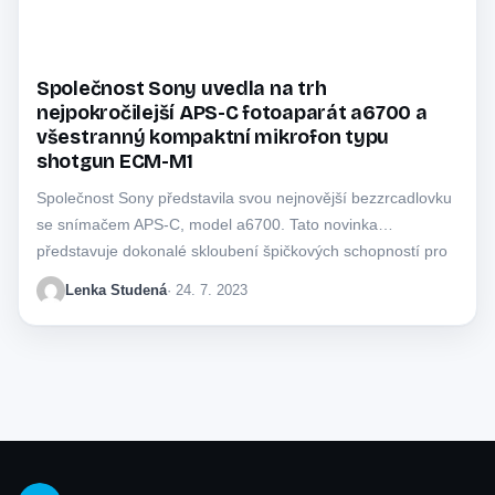
Společnost Sony uvedla na trh
nejpokročilejší APS-C fotoaparát a6700 a
všestranný kompaktní mikrofon typu
shotgun ECM-M1
Společnost Sony představila svou nejnovější bezzrcadlovku
se snímačem APS-C, model a6700. Tato novinka
představuje dokonalé skloubení špičkových schopností pro
snímání fotografií i…
Lenka Studená
· 24. 7. 2023