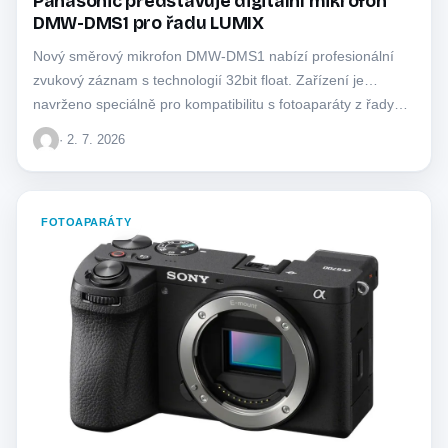
Panasonic představuje digitální mikrofon
DMW-DMS1 pro řadu LUMIX
Nový směrový mikrofon DMW-DMS1 nabízí profesionální
zvukový záznam s technologií 32bit float. Zařízení je
navrženo speciálně pro kompatibilitu s fotoaparáty z řady…
· 2. 7. 2026
FOTOAPARÁTY