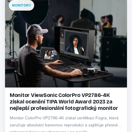
MONITORY
Monitor ViewSonic ColorPro VP2786-4K
získal ocenění TIPA World Award 2023 za
nejlepší profesionální fotografický monitor
Monitor ColorPro VP2786-4K získal certifikaci Fogra, která
zaručuje absolutní barevnou reprodukci a zajišťuje přesné