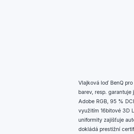
Vlajková loď BenQ pro 
barev, resp. garantuje
Adobe RGB, 95 % DCI-P
využitím 16bitové 3D 
uniformity zajišťuje a
dokládá prestižní cert