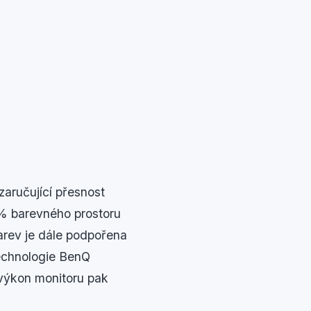
zaručující přesnost
 % barevného prostoru
rev je dále podpořena
technologie BenQ
ý výkon monitoru pak