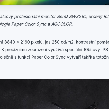
alcový profesionální monitor BenQ SW321C, určený fo
ologie Paper Color Sync a AQCOLOR.
ení 3840 x 2160 pixelů, jas 250 cd/m2, kontrastní poměr
 preciznímu zobrazení využívá speciální 10bitový IPS 
olečně s funkcí Paper Color Sync vytváří takřka totožný