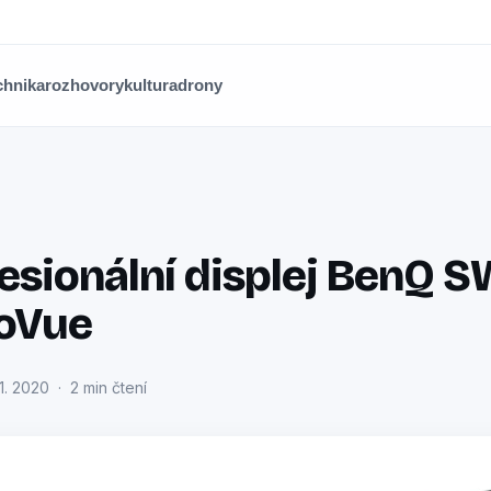
chnika
rozhovory
kultura
drony
esionální displej BenQ S
toVue
1. 2020 · 2 min čtení