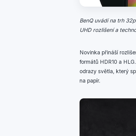
BenQ uvádí na trh 32p
UHD rozlišení a techn
Novinka přináší rozliš
formátů HDR10 a HLG. K
odrazy světla, který sp
na papír.