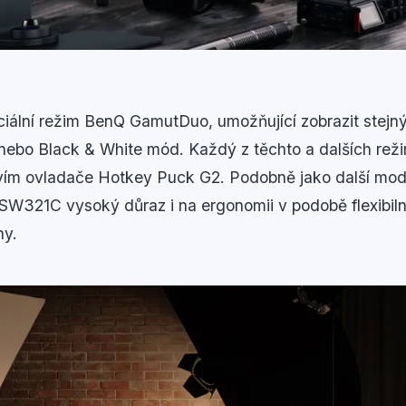
eciální režim BenQ GamutDuo, umožňující zobrazit stej
nebo Black & White mód. Každý z těchto a dalších rež
vím ovladače Hotkey Puck G2. Podobně jako další mod
W321C vysoký důraz i na ergonomii v podobě flexibiln
ny.