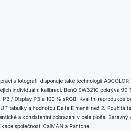
práci s fotografií disponuje také technologií AQCOLOR 
 jejich individuální kalibraci. BenQ SW321C pokrývá 99
3 / Display P3 a 100 % sRGB. Kvalitní reprodukce ba
LUT tabulky a hodnotou Delta E menší než 2. Použitá 
utentické a konzistentní zobrazení v celé ploše. Barevn
ifikace společností CalMAN a Pantone.