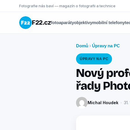
Fotografie nás baví — magazín o fotografii a technice
F22.cz
fotoaparáty
objektivy
mobilní telefony
te
Domů
Úpravy na PC
›
ÚPRAVY NA PC
Nový prof
řady Pho
Michal Houdek
· 31. 