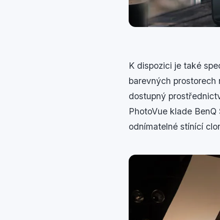
K dispozici je také sp
barevných prostorech 
dostupný prostřednict
PhotoVue klade BenQ S
odnímatelné stínící clo