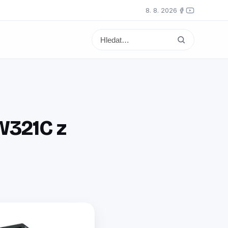
8. 8. 2026
W321C z