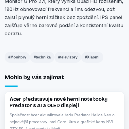
Monitor G Pro 27i, který vyniká Quad HD rozlišením,
180Hz obnovovací frekvencí a 1ms odezvou, což
zajistí plynulý herní zážitek bez zpoždění. IPS panel
zajišťuje věrné barevné podání a konzistentní kvalitu
obrazu.
#Monitory
#technika
#televizory
#Xiaomi
Mohlo by vás zajímat
Acer představuje nové herní notebooky
ACER
Predator s AI a OLED displeji
Společnost Acer aktualizovala řadu Predator Helios Neo o
nejnovější procesory Intel Core Ultra a grafické karty NVIDIA
RTX 50. Nové modely lákají…