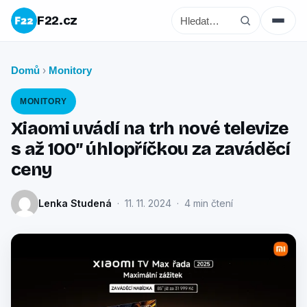
F22.cz
Domů
Monitory
›
MONITORY
Xiaomi uvádí na trh nové televize
s až 100″ úhlopříčkou za zaváděcí
ceny
Lenka Studená
· 11. 11. 2024 · 4 min čtení