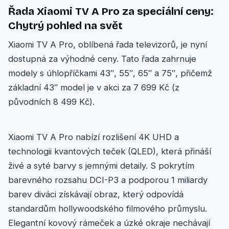
Řada Xiaomi TV A Pro za speciální ceny:
Chytrý pohled na svět
Xiaomi TV A Pro, oblíbená řada televizorů, je nyní
dostupná za výhodné ceny. Tato řada zahrnuje
modely s úhlopříčkami 43″, 55″, 65″ a 75″, přičemž
základní 43″ model je v akci za 7 699 Kč (z
původních 8 499 Kč).
Xiaomi TV A Pro nabízí rozlišení 4K UHD a
technologii kvantových teček (QLED), která přináší
živé a syté barvy s jemnými detaily. S pokrytím
barevného rozsahu DCI-P3 a podporou 1 miliardy
barev diváci získávají obraz, který odpovídá
standardům hollywoodského filmového průmyslu.
Elegantní kovový rámeček a úzké okraje nechávají