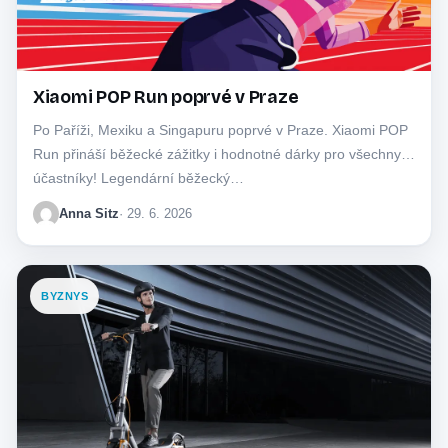
Xiaomi POP Run poprvé v Praze
Po Paříži, Mexiku a Singapuru poprvé v Praze. Xiaomi POP
Run přináší běžecké zážitky i hodnotné dárky pro všechny
účastníky! Legendární běžecký…
Anna Sitz
· 29. 6. 2026
BYZNYS