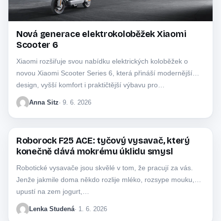
Nová generace elektrokoloběžek Xiaomi
Scooter 6
Xiaomi rozšiřuje svou nabídku elektrických koloběžek o
novou Xiaomi Scooter Series 6, která přináší modernější
design, vyšší komfort i praktičtější výbavu pro…
Anna Sitz
· 9. 6. 2026
Roborock F25 ACE: tyčový vysavač, který
BYZNYS
konečně dává mokrému úklidu smysl
Robotické vysavače jsou skvělé v tom, že pracují za vás.
Jenže jakmile doma někdo rozlije mléko, rozsype mouku,
upustí na zem jogurt,…
Lenka Studená
· 1. 6. 2026