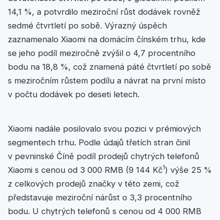
14,1 %, a potvrdilo meziroční růst dodávek rovněž
sedmé čtvrtletí po sobě. Výrazný úspěch
zaznamenalo Xiaomi na domácím čínském trhu, kde
se jeho podíl meziročně zvýšil o 4,7 procentního
bodu na 18,8 %, což znamená páté čtvrtletí po sobě
s meziročním růstem podílu a návrat na první místo
v počtu dodávek po deseti letech.
Xiaomi nadále posilovalo svou pozici v prémiových
segmentech trhu. Podle údajů třetích stran činil
v pevninské Číně podíl prodejů chytrých telefonů
1
Xiaomi s cenou od 3 000 RMB (9 144 Kč
) výše 25 %
z celkových prodejů značky v této zemi, což
představuje meziroční nárůst o 3,3 procentního
bodu. U chytrých telefonů s cenou od 4 000 RMB