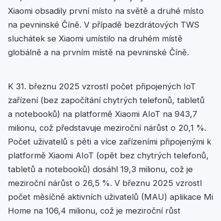
Xiaomi obsadily první místo na světě a druhé místo
na pevninské Číně. V případě bezdrátových TWS
sluchátek se Xiaomi umístilo na druhém místě
globálně a na prvním místě na pevninské Číně.
K 31. březnu 2025 vzrostl počet připojených IoT
zařízení (bez započítání chytrých telefonů, tabletů
a notebooků) na platformě Xiaomi AIoT na 943,7
milionu, což představuje meziroční nárůst o 20,1 %.
Počet uživatelů s pěti a více zařízeními připojenými k
platformě Xiaomi AIoT (opět bez chytrých telefonů,
tabletů a notebooků) dosáhl 19,3 milionu, což je
meziroční nárůst o 26,5 %. V březnu 2025 vzrostl
počet měsíčně aktivních uživatelů (MAU) aplikace Mi
Home na 106,4 milionu, což je meziroční růst