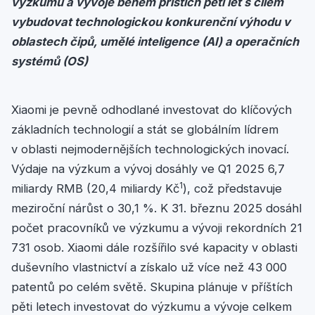
výzkumu a vývoje během příštích pěti let s cílem
vybudovat technologickou konkurenční výhodu v
oblastech čipů, umělé inteligence (AI) a operačních
systémů (OS)
Xiaomi je pevně odhodlané investovat do klíčových
základních technologií a stát se globálním lídrem
v oblasti nejmodernějších technologických inovací.
Výdaje na výzkum a vývoj dosáhly ve Q1 2025 6,7
1
miliardy RMB (20,4 miliardy Kč
), což představuje
meziroční nárůst o 30,1 %. K 31. březnu 2025 dosáhl
počet pracovníků ve výzkumu a vývoji rekordních 21
731 osob. Xiaomi dále rozšířilo své kapacity v oblasti
duševního vlastnictví a získalo už více než 43 000
patentů po celém světě. Skupina plánuje v příštích
pěti letech investovat do výzkumu a vývoje celkem