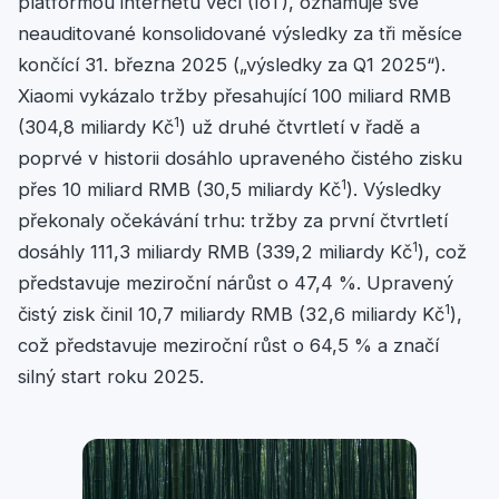
platformou internetu věcí (IoT), oznamuje své
neauditované konsolidované výsledky za tři měsíce
končící 31. března 2025 („výsledky za Q1 2025“).
Xiaomi vykázalo tržby přesahující 100 miliard RMB
1
(304,8 miliardy Kč
) už druhé čtvrtletí v řadě a
poprvé v historii dosáhlo upraveného čistého zisku
1
přes 10 miliard RMB (30,5 miliardy Kč
). Výsledky
překonaly očekávání trhu: tržby za první čtvrtletí
1
dosáhly 111,3 miliardy RMB (339,2 miliardy Kč
), což
představuje meziroční nárůst o 47,4 %. Upravený
1
čistý zisk činil 10,7 miliardy RMB (32,6 miliardy Kč
),
což představuje meziroční růst o 64,5 % a značí
silný start roku 2025.