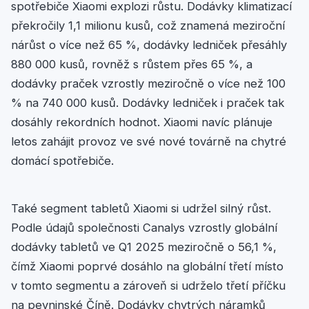
spotřebiče Xiaomi explozi růstu. Dodávky klimatizací
překročily 1,1 milionu kusů, což znamená meziroční
nárůst o více než 65 %, dodávky ledniček přesáhly
880 000 kusů, rovněž s růstem přes 65 %, a
dodávky praček vzrostly meziročně o více než 100
% na 740 000 kusů. Dodávky ledniček i praček tak
dosáhly rekordních hodnot. Xiaomi navíc plánuje
letos zahájit provoz ve své nové továrně na chytré
domácí spotřebiče.
Také segment tabletů Xiaomi si udržel silný růst.
Podle údajů společnosti Canalys vzrostly globální
dodávky tabletů ve Q1 2025 meziročně o 56,1 %,
čímž Xiaomi poprvé dosáhlo na globální třetí místo
v tomto segmentu a zároveň si udrželo třetí příčku
na pevninské Číně. Dodávky chytrých náramků