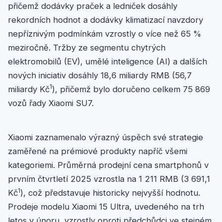
přičemž dodávky praček a ledniček dosáhly
rekordních hodnot a dodávky klimatizací navzdory
nepříznivým podmínkám vzrostly o více než 65 %
meziročně. Tržby ze segmentu chytrých
elektromobilů (EV), umělé inteligence (AI) a dalších
nových iniciativ dosáhly 18,6 miliardy RMB (56,7
1
miliardy Kč
), přičemž bylo doručeno celkem 75 869
vozů řady Xiaomi SU7.
Xiaomi zaznamenalo výrazný úspěch své strategie
zaměřené na prémiové produkty napříč všemi
kategoriemi. Průměrná prodejní cena smartphonů v
prvním čtvrtletí 2025 vzrostla na 1 211 RMB (3 691,1
1
Kč
), což představuje historicky nejvyšší hodnotu.
Prodeje modelu Xiaomi 15 Ultra, uvedeného na trh
letos v únoru, vzrostly oproti předchůdci ve stejném