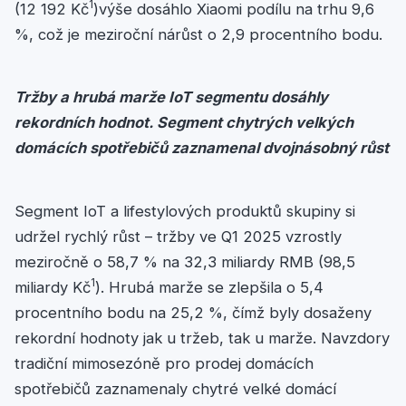
1
(12 192 Kč
)výše dosáhlo Xiaomi podílu na trhu 9,6
%, což je meziroční nárůst o 2,9 procentního bodu.
Tržby a hrubá marže IoT segmentu dosáhly
rekordních hodnot. Segment chytrých velkých
domácích spotřebičů zaznamenal dvojnásobný růst
Segment IoT a lifestylových produktů skupiny si
udržel rychlý růst – tržby ve Q1 2025 vzrostly
meziročně o 58,7 % na 32,3 miliardy RMB (98,5
1
miliardy Kč
). Hrubá marže se zlepšila o 5,4
procentního bodu na 25,2 %, čímž byly dosaženy
rekordní hodnoty jak u tržeb, tak u marže. Navzdory
tradiční mimosezóně pro prodej domácích
spotřebičů zaznamenaly chytré velké domácí