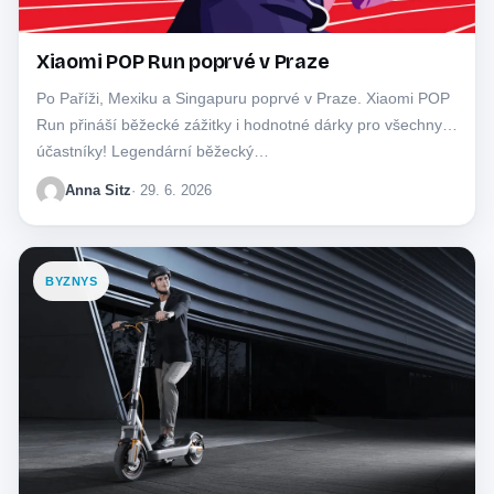
Xiaomi POP Run poprvé v Praze
Po Paříži, Mexiku a Singapuru poprvé v Praze. Xiaomi POP
Run přináší běžecké zážitky i hodnotné dárky pro všechny
účastníky! Legendární běžecký…
Anna Sitz
· 29. 6. 2026
BYZNYS