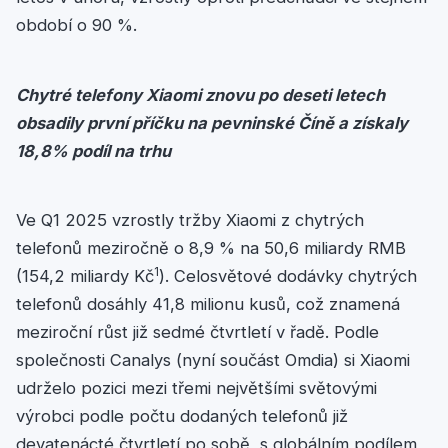
období o 90 %.
Chytré telefony Xiaomi znovu po deseti letech
obsadily první příčku na pevninské Číně a získaly
18,8% podíl na trhu
Ve Q1 2025 vzrostly tržby Xiaomi z chytrých
telefonů meziročně o 8,9 % na 50,6 miliardy RMB
1
(154,2 miliardy Kč
). Celosvětové dodávky chytrých
telefonů dosáhly 41,8 milionu kusů, což znamená
meziroční růst již sedmé čtvrtletí v řadě. Podle
společnosti Canalys (nyní součást Omdia) si Xiaomi
udrželo pozici mezi třemi největšími světovými
výrobci podle počtu dodaných telefonů již
devatenácté čtvrtletí po sobě, s globálním podílem