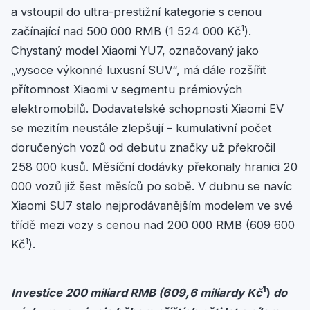
a vstoupil do ultra-prestižní kategorie s cenou
1
začínající nad 500 000 RMB (1 524 000 Kč
).
Chystaný model Xiaomi YU7, označovaný jako
„vysoce výkonné luxusní SUV“, má dále rozšířit
přítomnost Xiaomi v segmentu prémiových
elektromobilů. Dodavatelské schopnosti Xiaomi EV
se mezitím neustále zlepšují – kumulativní počet
doručených vozů od debutu značky už překročil
258 000 kusů. Měsíční dodávky překonaly hranici 20
000 vozů již šest měsíců po sobě. V dubnu se navíc
Xiaomi SU7 stalo nejprodávanějším modelem ve své
třídě mezi vozy s cenou nad 200 000 RMB (609 600
1
Kč
).
1
Investice 200 miliard RMB (609,6 miliardy Kč
)
do