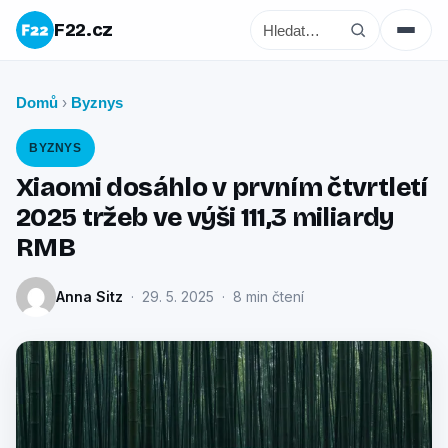
F22.cz
Domů
Byznys
›
BYZNYS
Xiaomi dosáhlo v prvním čtvrtletí
2025 tržeb ve výši 111,3 miliardy
RMB
Anna Sitz
· 29. 5. 2025 · 8 min čtení