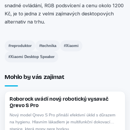
snadné ovládání, RGB podsvícení a cenu okolo 1200
Kč, je to jedna z velmi zajímavých desktopových
alternativ na trhu.
#reproduktor
#technika
#Xiaomi
#Xiaomi Desktop Speaker
Mohlo by vás zajímat
Roborock uvádí nový robotický vysavač
TECHNIKA
Qrevo S Pro
Nový model Qrevo S Pro přináší efektivní úklid s důrazem
na hygienu. Hlavním lákadlem je multifunkční dokovací
stanice, která mopy pere horkou…