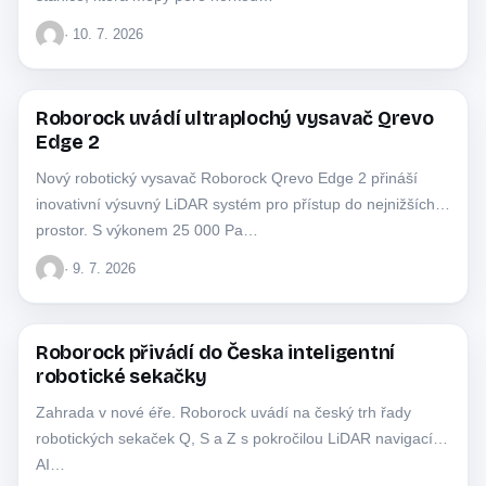
· 10. 7. 2026
Roborock uvádí ultraplochý vysavač Qrevo
TECHNIKA
Edge 2
Nový robotický vysavač Roborock Qrevo Edge 2 přináší
inovativní výsuvný LiDAR systém pro přístup do nejnižších
prostor. S výkonem 25 000 Pa…
· 9. 7. 2026
Roborock přivádí do Česka inteligentní
TECHNIKA
robotické sekačky
Zahrada v nové éře. Roborock uvádí na český trh řady
robotických sekaček Q, S a Z s pokročilou LiDAR navigací a
AI…