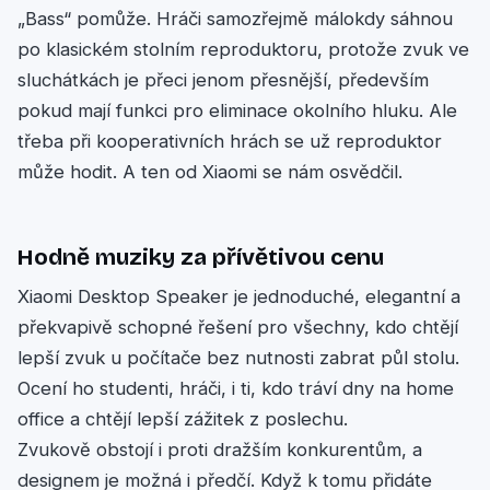
„Bass“ pomůže. Hráči samozřejmě málokdy sáhnou
po klasickém stolním reproduktoru, protože zvuk ve
sluchátkách je přeci jenom přesnější, především
pokud mají funkci pro eliminace okolního hluku. Ale
třeba při kooperativních hrách se už reproduktor
může hodit. A ten od Xiaomi se nám osvědčil.
Hodně muziky za přívětivou cenu
Xiaomi Desktop Speaker je jednoduché, elegantní a
překvapivě schopné řešení pro všechny, kdo chtějí
lepší zvuk u počítače bez nutnosti zabrat půl stolu.
Ocení ho studenti, hráči, i ti, kdo tráví dny na home
office a chtějí lepší zážitek z poslechu.
Zvukově obstojí i proti dražším konkurentům, a
designem je možná i předčí. Když k tomu přidáte