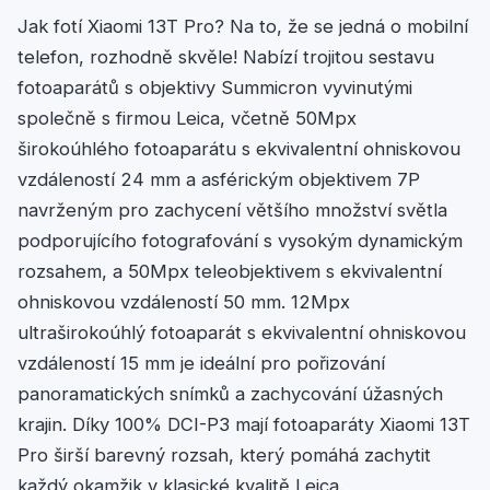
Jak fotí Xiaomi 13T Pro? Na to, že se jedná o mobilní
telefon, rozhodně skvěle! Nabízí trojitou sestavu
fotoaparátů s objektivy Summicron vyvinutými
společně s firmou Leica, včetně 50Mpx
širokoúhlého fotoaparátu s ekvivalentní ohniskovou
vzdáleností 24 mm a asférickým objektivem 7P
navrženým pro zachycení většího množství světla
podporujícího fotografování s vysokým dynamickým
rozsahem, a 50Mpx teleobjektivem s ekvivalentní
ohniskovou vzdáleností 50 mm. 12Mpx
ultraširokoúhlý fotoaparát s ekvivalentní ohniskovou
vzdáleností 15 mm je ideální pro pořizování
panoramatických snímků a zachycování úžasných
krajin. Díky 100% DCI-P3 mají fotoaparáty Xiaomi 13T
Pro širší barevný rozsah, který pomáhá zachytit
každý okamžik v klasické kvalitě Leica.