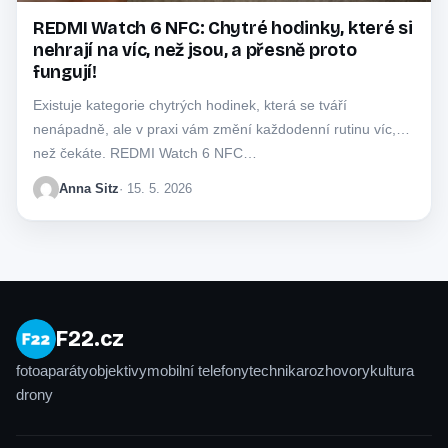
REDMI Watch 6 NFC: Chytré hodinky, které si
nehrají na víc, než jsou, a přesně proto
fungují!
Existuje kategorie chytrých hodinek, která se tváří
nenápadně, ale v praxi vám změní každodenní rutinu víc,
než čekáte. REDMI Watch 6 NFC…
Anna Sitz
· 15. 5. 2026
F22.cz
fotoaparáty
objektivy
mobilní telefony
technika
rozhovory
kultura
drony