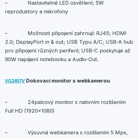
– Nastavitelné LED osvětlení; 5W
reproduktory a mikrofony
– Možnosti připojení zahrnují: RJ45; HDMI
2.0; DisplayPort in & out; USB Typu A/C; USB-A hub
pro připojení různých periferií; USB-C poskytuje až
90W napájení notebooku a Audio-Out.
Dokovací monitor s webkamerou
VG2457V
– 24palcový monitor s nativním rozlišením
Full HD (1920×1080)
– Výsuvná webkamera s rozlišením 5 Mpx,