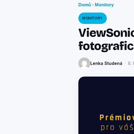
Domů
Monitory
›
MONITORY
ViewSonic
fotografic
Lenka Studená
· 8. 