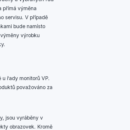
na přímá výměna
o servisu. V případě
nkami bude namísto
p výměny výrobku
ky.
ě u řady monitorů VP.
produktů považováno za
ly, jsou vyráběny v
ekty obrazovek. Kromě