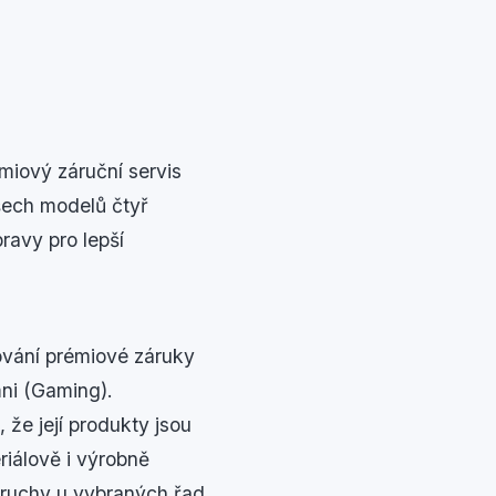
miový záruční servis
šech modelů čtyř
ravy pro lepší
ování prémiové záruky
ni (Gaming).
 že její produkty jsou
riálově i výrobně
oruchy u vybraných řad