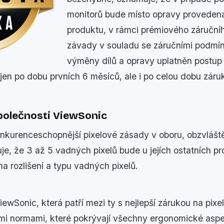
monitorů bude místo opravy provede
produktu, v rámci prémiového záručníh
závady v souladu se záručními podmí
výměny dílů a opravy uplatněn postu
ejen po dobu prvních 6 měsíců, ale i po celou dobu záru
polečnosti ViewSonic
onkurenceschopnější pixelové zásady v oboru, obzvlášt
e, že 3 až 5 vadných pixelů bude u jejích ostatních 
 na rozlišení a typu vadných pixelů.
ewSonic, která patří mezi ty s nejlepší zárukou na pixe
mi normami, které pokrývají všechny ergonomické asp