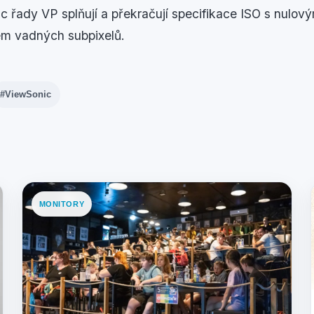
c řady VP splňují a překračují specifikace ISO s nulo
em vadných subpixelů.
#ViewSonic
MONITORY