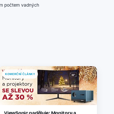
vým počtem vadných
KOMERČNÍ ČLÁNKY
ViewSonic naděluje: Monitory a