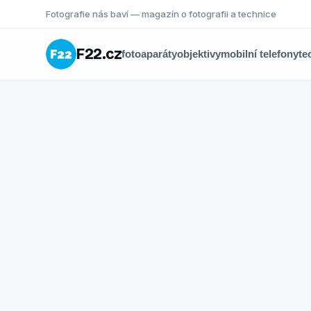
Fotografie nás baví — magazín o fotografii a technice
F22.cz
fotoaparáty
objektivy
mobilní telefony
te