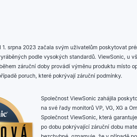
 1. srpna 2023 začala svým uživatelům poskytovat pré
vyráběných podle vysokých standardů. ViewSonic, u v
 během záruční doby provádí výměnu produktu místo op
řípadě poruch, které pokrývají záruční podmínky.
Společnost ViewSonic zahájila poskyt
na své řady monitorů VP, VG, XG a Om
Společnost ViewSonic, která garantuje,
po dobu pokrývající záruční dobu mate
bezchybné, oznamuje, že v případě p