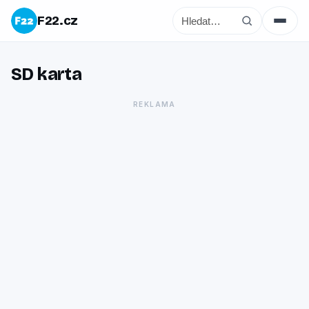
F22.cz
SD karta