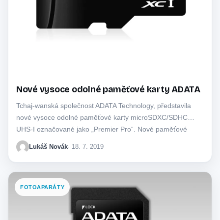
Nové vysoce odolné paměťové karty ADATA
Tchaj-wanská společnost ADATA Technology, představila
nové vysoce odolné paměťové karty microSDXC/SDHC
UHS-I označované jako „Premier Pro“. Nové paměťové
karty jsou voděodolné, nárazuvzdorné,…
Lukáš Novák
· 18. 7. 2019
FOTOAPARÁTY