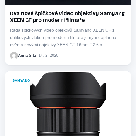
Dva nové špičkové video objektivy Samyang
XEEN CF pro moderní filmaře
Řada špičkových video objektivů Samyang XEEN CF z
uhlíkových vláken pro moderní filmaře je nyní doplněna
dvěma novými objektivy XEEN CF 16mm T2.6 a…
Anna Sitz
· 14. 2. 2020
SAMYANG