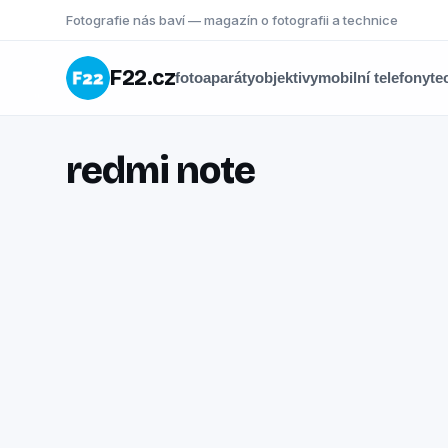
Fotografie nás baví — magazín o fotografii a technice
F22.cz
fotoaparáty
objektivy
mobilní telefony
te
redmi note