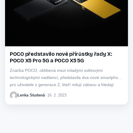
POCO představilo nové přírůstky řady X:
POCO X5 Pro 5G a POCO X5 5G
Značka POCO, oblíbená mezi mladými světovými
technologickými nadšenci, představila dva nové smartphony
pro uživatele z generace Z, kteří milují zábavu a hledají
nový…
Lenka Studená
· 16. 2. 2023