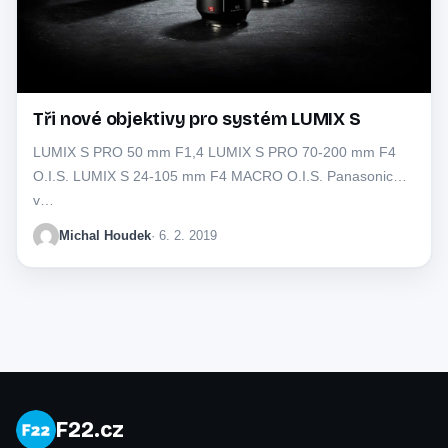
Tři nové objektivy pro systém LUMIX S
LUMIX S PRO 50 mm F1,4 LUMIX S PRO 70-200 mm F4
O.I.S. LUMIX S 24-105 mm F4 MACRO O.I.S. Panasonic
v…
Michal Houdek
· 6. 2. 2019
F22.cz