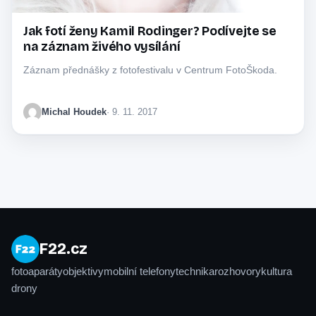
Jak fotí ženy Kamil Rodinger? Podívejte se
na záznam živého vysílání
Záznam přednášky z fotofestivalu v Centrum FotoŠkoda.
Michal Houdek
· 9. 11. 2017
F22.cz
fotoaparáty
objektivy
mobilní telefony
technika
rozhovory
kultura
drony