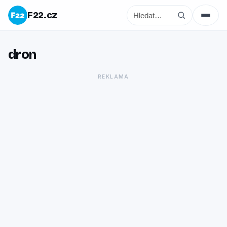
F22.cz
dron