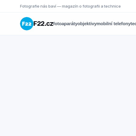
Fotografie nás baví — magazín o fotografii a technice
F22.cz
fotoaparáty
objektivy
mobilní telefony
te