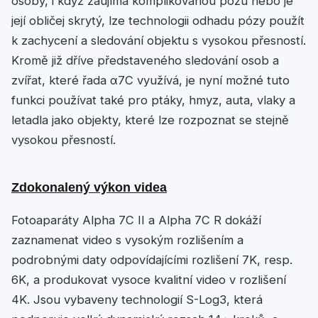
osoby, i když zaujímá komplikovanou pózu nebo je
její obličej skrytý, lze technologii odhadu pózy použít
k zachycení a sledování objektu s vysokou přesností.
Kromě již dříve představeného sledování osob a
zvířat, které řada α7C využívá, je nyní možné tuto
funkci používat také pro ptáky, hmyz, auta, vlaky a
letadla jako objekty, které lze rozpoznat se stejně
vysokou přesností.
Zdokonalený výkon videa
Fotoaparáty Alpha 7C II a Alpha 7C R dokáží
zaznamenat video s vysokým rozlišením a
podrobnými daty odpovídajícími rozlišení 7K, resp.
6K, a produkovat vysoce kvalitní video v rozlišení
4K. Jsou vybaveny technologií S-Log3, která