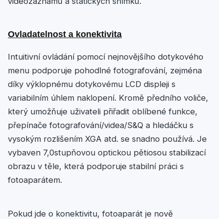
videozáznamů a statických snímků.
Ovladatelnost a konektivita
Intuitivní ovládání pomocí nejnovějšího dotykového
menu podporuje pohodlné fotografování, zejména
díky výklopnému dotykovému LCD displeji s
variabilním úhlem naklopení. Kromě předního voliče,
který umožňuje uživateli přiřadit oblíbené funkce,
přepínače fotografování/videa/S&Q a hledáčku s
vysokým rozlišením XGA atd. se snadno používá. Je
vybaven 7,0stupňovou optickou pětiosou stabilizací
obrazu v těle, která podporuje stabilní práci s
fotoaparátem.
Pokud jde o konektivitu, fotoaparát je nově