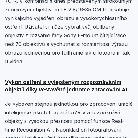
7C R. V kombinaci s dnes představeným širokoúhlým
zoomovým objektivem FE 2.8/16-35 GM II dosahuje
vynikajícího vyjádření obrazu a vysokorychlostního
ostření. Uživatel si může vybrat svůj oblíbený
objektiv z rozsáhlé řady Sony E-mount čítající více
než 70 objektivů a vychutnat si rozmanitost výrazu
obrazu jedinečnou pro fullframe jak u fotografií, tak
u videa.
Výkon ostření s vylepšeným rozpoznáváním
objektů díky vestavěné jednotce zpracování AI
Je vybaven stejnou jednotkou pro zpracování umělé
inteligence jako fotoaparát α7R V a rozpoznává
objekty s vysokou přesností pomocí funkce Real-
time Recognition AF. Například při fotografování