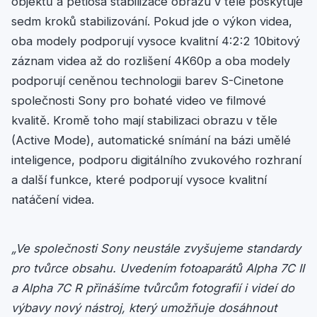
objektů a pětiosá stabilizace obrazu v těle poskytuje
sedm kroků stabilizování. Pokud jde o výkon videa,
oba modely podporují vysoce kvalitní 4:2:2 10bitový
záznam videa až do rozlišení 4K60p a oba modely
podporují ceněnou technologii barev S-Cinetone
společnosti Sony pro bohaté video ve filmové
kvalitě. Kromě toho mají stabilizaci obrazu v těle
(Active Mode), automatické snímání na bázi umělé
inteligence, podporu digitálního zvukového rozhraní
a další funkce, které podporují vysoce kvalitní
natáčení videa.
„Ve společnosti Sony neustále zvyšujeme standardy
pro tvůrce obsahu. Uvedením fotoaparátů Alpha 7C II
a Alpha 7C R přinášíme tvůrcům fotografií i videí do
výbavy nový nástroj, který umožňuje dosáhnout