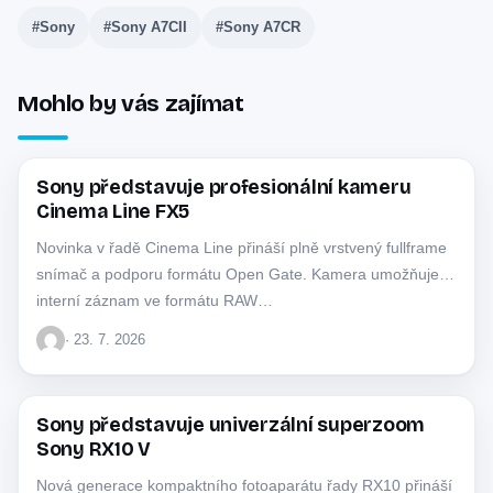
#Sony
#Sony A7CII
#Sony A7CR
Mohlo by vás zajímat
Sony představuje profesionální kameru
SONY
Cinema Line FX5
Novinka v řadě Cinema Line přináší plně vrstvený fullframe
snímač a podporu formátu Open Gate. Kamera umožňuje
interní záznam ve formátu RAW…
· 23. 7. 2026
Sony představuje univerzální superzoom
SONY
Sony RX10 V
Nová generace kompaktního fotoaparátu řady RX10 přináší