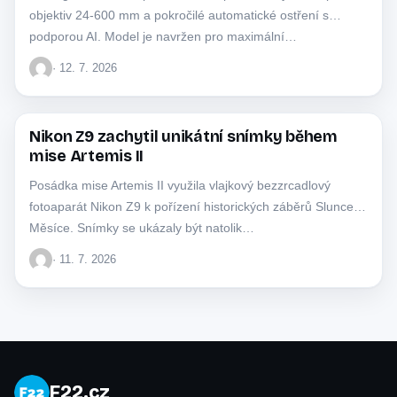
objektiv 24-600 mm a pokročilé automatické ostření s
podporou AI. Model je navržen pro maximální…
· 12. 7. 2026
Nikon Z9 zachytil unikátní snímky během
NIKON
mise Artemis II
Posádka mise Artemis II využila vlajkový bezzrcadlový
fotoaparát Nikon Z9 k pořízení historických záběrů Slunce a
Měsíce. Snímky se ukázaly být natolik…
· 11. 7. 2026
F22.cz