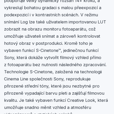
podporuje velký dynamický rozsah 14+ kroků, a
vykreslují bohatou gradaci s malou přeexpozicí a
podexpozicí i v kontrastních scénách. V režimu
snímání Log lze také uživatelem importovanou LUT
zobrazit na obrazu monitoru fotoaparátu, což
umožňuje uživateli snímat a zároveň kontrolovat
hotový obraz v postprodukci. Kromě toho je
vybaven funkcí S-Cinetone™, jedinečnou funkcí
Sony, která dokáže vytvořit filmový vzhled přímo
z fotoaparátu bez nutnosti následného zpracování.
Technologie S-Cinetone, založená na technologii
Cinema Line společnosti Sony, reprodukuje
přirozené střední tóny, které jsou nezbytné pro
přirozeně vypadající barvu pleti a zajišťují filmovou
kvalitu. Je také vybaven funkcí Creative Look, která
umožňuje snadno měnit vzhled a atmosféru