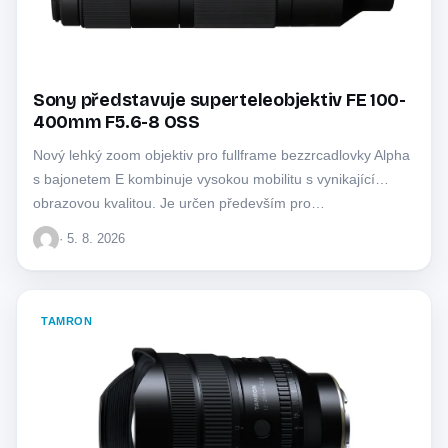
Sony představuje superteleobjektiv FE 100-
400mm F5.6-8 OSS
Nový lehký zoom objektiv pro fullframe bezzrcadlovky Alpha
s bajonetem E kombinuje vysokou mobilitu s vynikající
obrazovou kvalitou. Je určen především pro…
· 5. 8. 2026
TAMRON