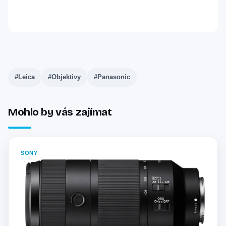
#Leica
#Objektivy
#Panasonic
Mohlo by vás zajímat
SONY