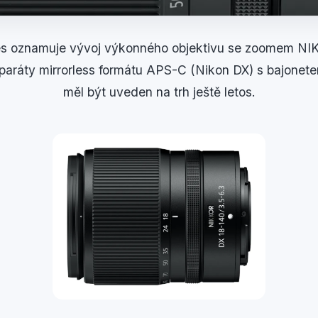
s oznamuje vývoj výkonného objektivu se zoomem N
aparáty mirrorless formátu APS-C (Nikon DX) s bajonete
měl být uveden na trh ještě letos.