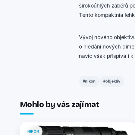
širokoúhlých záběrů po 
Tento kompaktnía lehký
Vývoj nového objektivu
o hledání nových dimen
navíc však přispívá i 
#nikon
#objektiv
Mohlo by vás zajímat
NIKON