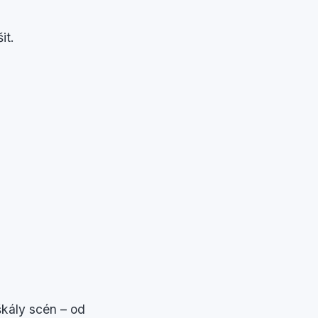
it.
škály scén – od