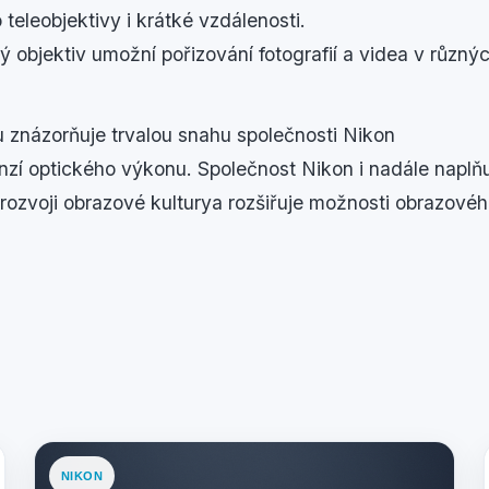
teleobjektivy i krátké vzdálenosti.
 objektiv umožní pořizování fotografií a videa v různýc
 znázorňuje trvalou snahu společnosti Nikon
zí optického výkonu. Společnost Nikon i nadále naplňu
k rozvoji obrazové kulturya rozšiřuje možnosti obrazové
NIKON