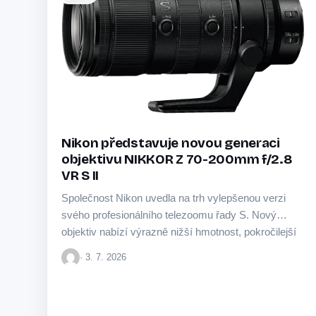
Nikon představuje novou generaci
objektivu NIKKOR Z 70-200mm f/2.8
VR S II
Společnost Nikon uvedla na trh vylepšenou verzi
svého profesionálního telezoomu řady S. Nový
objektiv nabízí výrazně nižší hmotnost, pokročilejší
autofokus a efektivnější…
· 3. 7. 2026