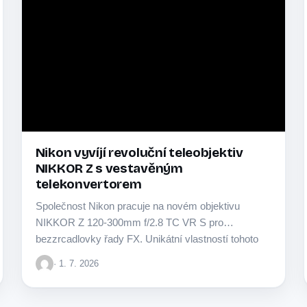
Nikon vyvíjí revoluční teleobjektiv
NIKKOR Z s vestavěným
telekonvertorem
Společnost Nikon pracuje na novém objektivu
NIKKOR Z 120-300mm f/2.8 TC VR S pro
bezzrcadlovky řady FX. Unikátní vlastností tohoto
modelu je…
· 1. 7. 2026