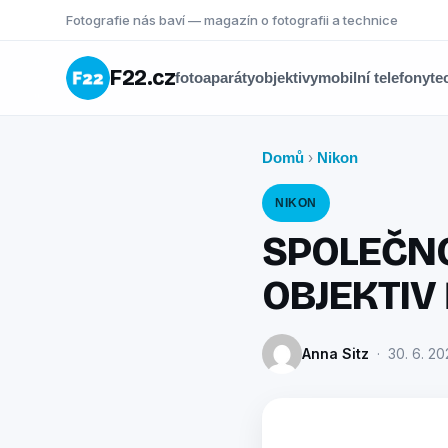
Fotografie nás baví — magazín o fotografii a technice
F22.cz
fotoaparáty
objektivy
mobilní telefony
te
Domů
Nikon
›
NIKON
SPOLEČNO
OBJEKTIV
Anna Sitz
· 30. 6. 202