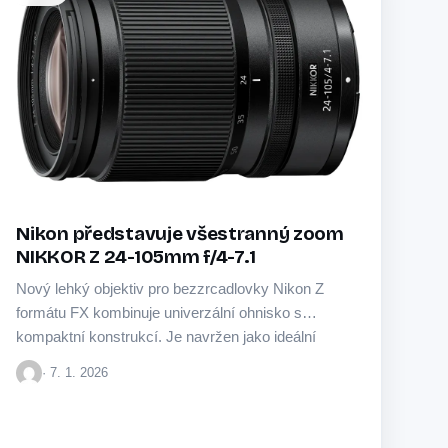
Nikon představuje všestranný zoom
NIKKOR Z 24-105mm f/4-7.1
Nový lehký objektiv pro bezzrcadlovky Nikon Z
formátu FX kombinuje univerzální ohnisko s
kompaktní konstrukcí. Je navržen jako ideální
společník na cesty…
· 7. 1. 2026