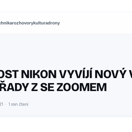
chnika
rozhovory
kultura
drony
ST NIKON VYVÍJÍ NOVÝ
 ŘADY Z SE ZOOMEM
1 · 1 min čtení