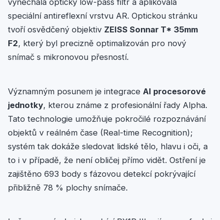
vynechala optický low-pass filtr a aplikovala
speciální antireflexní vrstvu AR. Optickou stránku
tvoří osvědčený objektiv
ZEISS Sonnar T* 35mm
F2
, který byl precizně optimalizován pro nový
snímač s mikronovou přesností.
Významným posunem je integrace
AI procesorové
jednotky
, kterou známe z profesionální řady Alpha.
Tato technologie umožňuje pokročilé rozpoznávání
objektů v reálném čase (Real-time Recognition);
systém tak dokáže sledovat lidské tělo, hlavu i oči, a
to i v případě, že není obličej přímo vidět. Ostření je
zajištěno 693 body s fázovou detekcí pokrývající
přibližně 78 % plochy snímače.