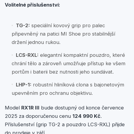
Volitelné příslušenství:
TG-2:
speciální kovový grip pro palec
připevněný na patici MI Shoe pro stabilnější
držení jednou rukou.
LCS-RXL:
elegantní kompaktní pouzdro, které
chrání tělo a zároveň umožňuje přístup ke všem
portům i baterii bez nutnosti jeho sundávat.
LHP-1:
robustní hliníková clona s bajonetovým
upevněním pro ochranu objektivu.
Model
RX1R III
bude dostupný od konce července
2025 za doporučenou cenu
124 990 Kč
.
Příslušenství (grip TG-2 a pouzdro LCS-RXL) přijde
do prodeje v září.