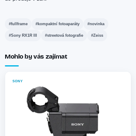
#fullframe
#kompaktní fotoaparáty
#novinka
#Sony RX1R III
#streetová fotografie
#Zeiss
Mohlo by vás zajímat
SONY