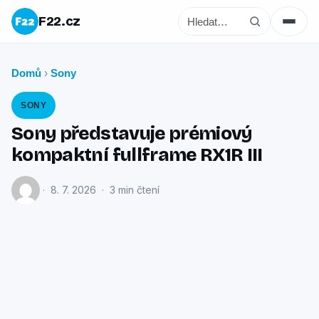
F22.cz
Domů
Sony
›
SONY
Sony představuje prémiový
kompaktní fullframe RX1R III
· 8. 7. 2026 · 3 min čtení