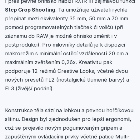
I přes pevné ohnisko nabízí RX1R III zajímavou funkci
Step Crop Shooting
. Ta umožňuje uživateli rychle
přepínat mezi ekvivalenty 35 mm, 50 mm a 70 mm
pomocí programovatelných tlačítek či voličů (při
záznamu do RAW je možné ohnisko změnit i v
postprodukci). Pro milovníky detailů je k dispozici
makrorežim s minimální ostřicí vzdáleností 20 cm a
maximálním zvětšením 0,26x. Kreativitu pak
podporuje 12 režimů Creative Looks, včetně dvou
nových presetů FL2 (nostalgické tlumené barvy) a
FL3 (živější podání).
Konstrukce těla sází na lehkou a pevnou hořčíkovou
slitinu. Design byl zjednodušen pro lepší ergonomii,
což se projevilo novým pogumovaným gripem a
zapuštěnými ovládacími prvky včetně patice Multi-