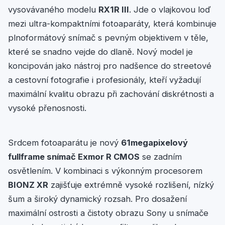
vysovávaného modelu
RX1R III
. Jde o vlajkovou loď
mezi ultra-kompaktními fotoaparáty, která kombinuje
plnoformátový snímač s pevným objektivem v těle,
které se snadno vejde do dlaně. Nový model je
koncipován jako nástroj pro nadšence do streetové
a cestovní fotografie i profesionály, kteří vyžadují
maximální kvalitu obrazu při zachování diskrétnosti a
vysoké přenosnosti.
Srdcem fotoaparátu je nový
61megapixelový
fullframe snímač Exmor R CMOS
se zadním
osvětlením. V kombinaci s výkonným procesorem
BIONZ XR
zajišťuje extrémně vysoké rozlišení, nízký
šum a široký dynamický rozsah. Pro dosažení
maximální ostrosti a čistoty obrazu Sony u snímače