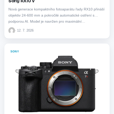
Sony RX10 V
Nová generace kompaktního fotoaparátu řady RX10 přináší
objektiv 24-600 mm a pokročilé automatické ostření s
podporou AI. Model je navržen pro maximální…
· 12. 7. 2026
SONY