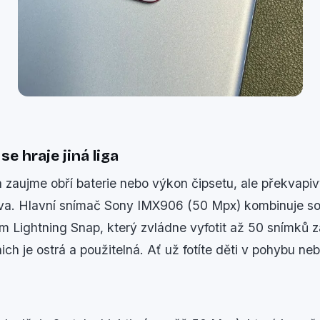
e hraje jiná liga
 zaujme obří baterie nebo výkon čipsetu, ale překvapi
va. Hlavní snímač Sony IMX906 (50 Mpx) kombinuje soli
m Lightning Snap, který zvládne vyfotit až 50 snímků za
 nich je ostrá a použitelná. Ať už fotíte děti v pohybu ne