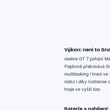
Výkon: není to Sn
realme GT 7 pohání Me
Papírově překonává Sna
multitasking i hraní v
nízko i díky IceSense 
hraje ve vyšší lize.
Baterie a nabíjení