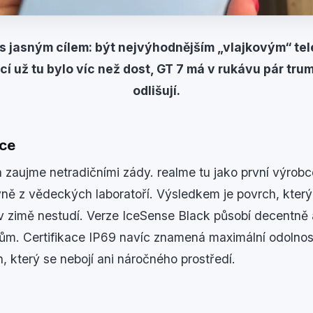
 s jasným cílem: být nejvýhodnějším „vlajkovým“ tel
í už tu bylo víc než dost, GT 7 má v rukávu pár trum
odlišují.
kce
n zaujme netradičními zády. realme tu jako první výrobc
ě z vědeckých laboratoří. Výsledkem je povrch, který 
 v zimě nestudí. Verze IceSense Black působí decentně
ům. Certifikace IP69 navíc znamená maximální odolnost
n, který se nebojí ani náročného prostředí.