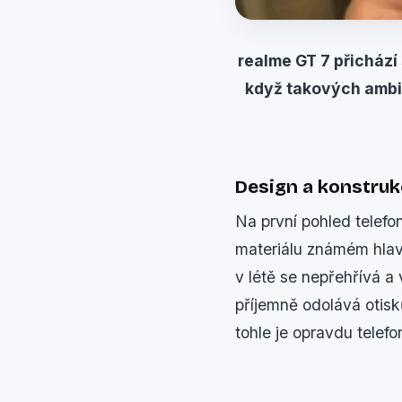
realme GT 7 přichází
když takových ambic
Design a konstru
Na první pohled telefo
materiálu známém hlavn
v létě se nepřehřívá a
příjemně odolává otisk
tohle je opravdu telefo