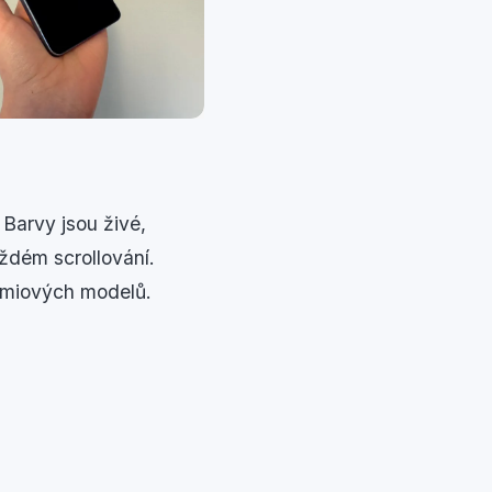
Barvy jsou živé,
aždém scrollování.
rémiových modelů.