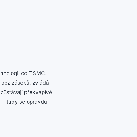
chnologii od TSMC.
í bez záseků, zvládá
 zůstávají překvapivě
u – tady se opravdu