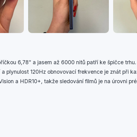
čkou 6,78″ a jasem až 6000 nitů patří ke špičce trhu. 
í a plynulost 120Hz obnovovací frekvence je znát při k
 Vision a HDR10+, takže sledování filmů je na úrovni p