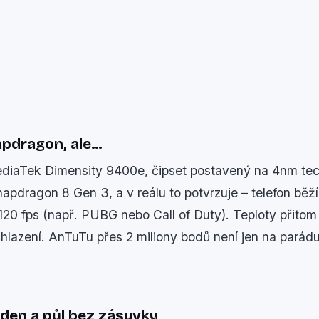
apdragon, ale…
diaTek Dimensity 9400e, čipset postavený na 4nm te
pdragon 8 Gen 3, a v reálu to potvrzuje – telefon běž
e 120 fps (např. PUBG nebo Call of Duty). Teploty přitom
chlazení. AnTuTu přes 2 miliony bodů není jen na parád
: den a půl bez zásuvky