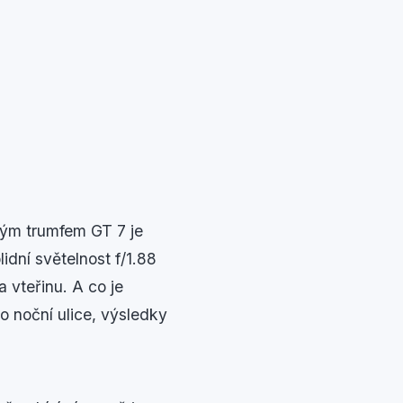
vým trumfem GT 7 je
dní světelnost f/1.88
 vteřinu. A co je
bo noční ulice, výsledky