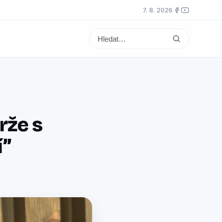
7. 8. 2026
rže s
í”