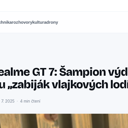
chnika
rozhovory
kultura
drony
ealme GT 7: Šampion výd
 „zabiják vlajkových lod
 7. 2025 · 4 min čtení