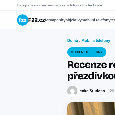
Fotografie nás baví — magazín o fotografii a technice
F22.cz
fotoaparáty
objektivy
mobilní telefony
te
Domů
Mobilní telefony
›
MOBILNÍ TELEFONY
Recenze r
přezdívkou
Lenka Studená
· 29.