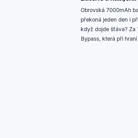
Obrovská 7000mAh bate
překoná jeden den i př
když dojde šťáva? Za 1
Bypass, která při hraní