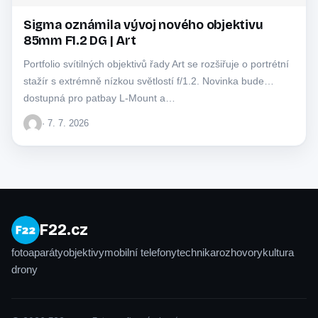
Sigma oznámila vývoj nového objektivu
85mm F1.2 DG | Art
Portfolio svítilných objektivů řady Art se rozšiřuje o portrétní
stažír s extrémně nízkou světlostí f/1.2. Novinka bude
dostupná pro patbay L-Mount a…
· 7. 7. 2026
F22.cz
fotoaparáty
objektivy
mobilní telefony
technika
rozhovory
kultura
drony