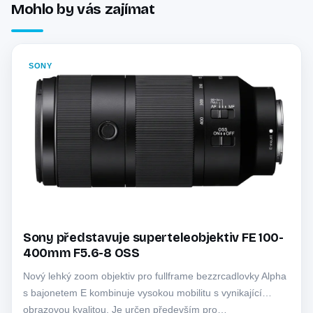
Mohlo by vás zajímat
SONY
Sony představuje superteleobjektiv FE 100-
400mm F5.6-8 OSS
Nový lehký zoom objektiv pro fullframe bezzrcadlovky Alpha
s bajonetem E kombinuje vysokou mobilitu s vynikající
obrazovou kvalitou. Je určen především pro…