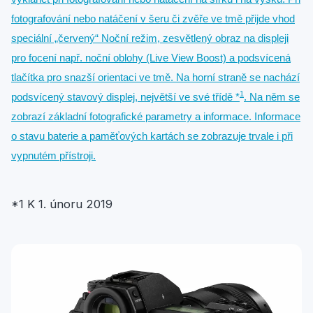
fotografování nebo natáčení v šeru či zvěře ve tmě přijde vhod
speciální „červený“ Noční režim, zesvětlený obraz na displeji
pro focení např. noční oblohy (Live View Boost) a podsvícená
tlačítka pro snazší orientaci ve tmě. Na horní straně se nachází
1
podsvícený stavový displej, největší ve své třídě *
. Na něm se
zobrazí základní fotografické parametry a informace. Informace
o stavu baterie a paměťových kartách se zobrazuje trvale i při
vypnutém přístroji.
*1 K 1. únoru 2019