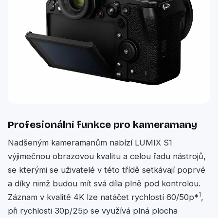
Profesionální funkce pro kameramany
Nadšeným kameramanům nabízí LUMIX S1
výjimečnou obrazovou kvalitu a celou řadu nástrojů,
se kterými se uživatelé v této třídě setkávají poprvé
a díky nimž budou mít svá díla plně pod kontrolou.
1
Záznam v kvalitě 4K lze natáčet rychlostí 60/50p*
,
při rychlosti 30p/25p se využívá plná plocha