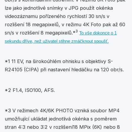
lze jako jednotlivé snímky v JPG použít okénka
videozáznamu pořízeného rychlostí 30 sn/s v
rozlišení 18 megapixelů, v režimu 4K Foto pak až 60
3
sn/s v rozlišení 8 megapixelů.*
To vše dokonce o 1
sekundu dříve, než uživatel stihne zmáčknout spoušť.
*1 11 EV, na širokoúhlém ohnisku s objektivy S-
R24105 (CIPA) při nastavení hledáčku na 120 obr/s.
*2 F1.4, ISO100, AFS.
*3 V režimech 4K/6K PHOTO vzniká soubor MP4
umožňující ukládat jednotlivá okénka s poměrem
stran 4:3 nebo 3:2 v rozlišení18 MPix (6K) nebo 8