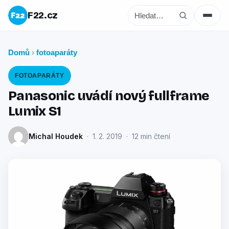
F22.cz
Domů
fotoaparáty
›
FOTOAPARÁTY
Panasonic uvádí nový fullframe
Lumix S1
Michal Houdek
· 1. 2. 2019 · 12 min čtení