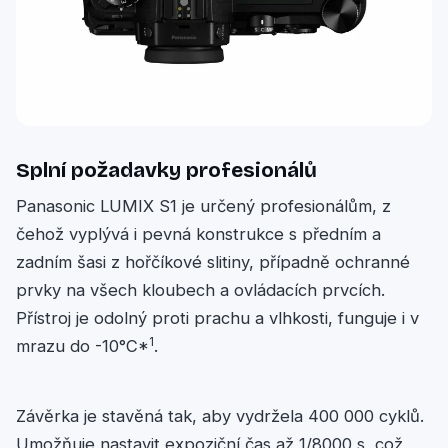
Splní požadavky profesionálů
Panasonic LUMIX S1 je určený profesionálům, z
čehož vyplývá i pevná konstrukce s předním a
zadním šasi z hořčíkové slitiny, případně ochranné
prvky na všech kloubech a ovládacích prvcích.
Přístroj je odolný proti prachu a vlhkosti, funguje i v
1
mrazu do -10°C*
.
Závěrka je stavěná tak, aby vydržela 400 000 cyklů.
Umožňuje nastavit expoziční čas až 1/8000 s, což