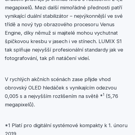
megapixelů. Mezi další mimořádné přednosti patří
vynikající duální stabilizátor – nejvýkonnější ve své
třídě a nový typ obrazového procesoru Venus
Engine, díky němuž si majitelé mohou vychutnat
špičkovou kresbu v jasech i ve stínech. LUMIX S1
tak splňuje nejvyšší profesionální standardy jak ve
fotografování, tak při natáčení videí.
V rychlých akčních scénách zase přijde vhod
obrovský OLED hledáček s vynikajícím odezvou
1
0,005 s a nejvyšším rozlišením na světě *
(5,76
megapixelů).
*1 Platí pro digitální systémové kompakty k 1. únoru
2019.