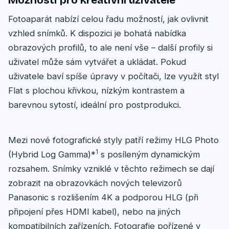
Možnosti pro kreativní uživatele
Fotoaparát nabízí celou řadu možností, jak ovlivnit
vzhled snímků. K dispozici je bohatá nabídka
obrazových profilů, to ale není vše – další profily si
uživatel může sám vytvářet a ukládat. Pokud
uživatele baví spíše úpravy v počítači, lze využít styl
Flat s plochou křivkou, nízkým kontrastem a
barevnou sytostí, ideální pro postprodukci.
Mezi nové fotografické styly patří režimy HLG Photo
1
(Hybrid Log Gamma)*
s posíleným dynamickým
rozsahem. Snímky vzniklé v těchto režimech se dají
zobrazit na obrazovkách nových televizorů
Panasonic s rozlišením 4K a podporou HLG (při
připojení přes HDMI kabel), nebo na jiných
kompatibilních zařízeních. Fotografie pořízené v