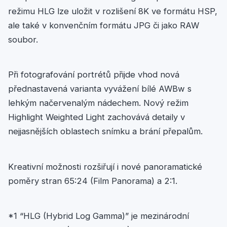
režimu HLG lze uložit v rozlišení 8K ve formátu HSP,
ale také v konvenčním formátu JPG či jako RAW
soubor.
Při fotografování portrétů přijde vhod nová
přednastavená varianta vyvážení bílé AWBw s
lehkým načervenalým nádechem. Nový režim
Highlight Weighted Light zachovává detaily v
nejjasnějších oblastech snímku a brání přepalům.
Kreativní možnosti rozšiřují i nové panoramatické
poměry stran 65:24 (Film Panorama) a 2:1.
*1 “HLG (Hybrid Log Gamma)” je mezinárodní