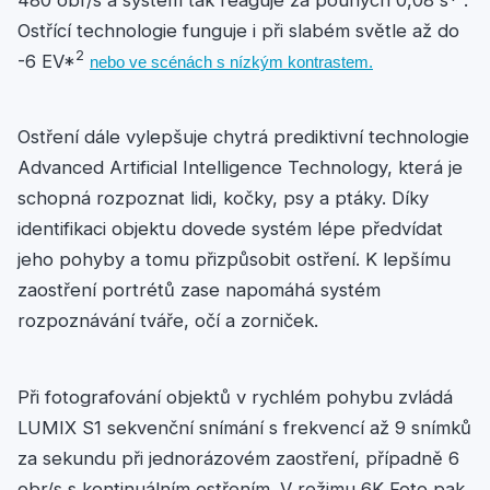
Ostřící technologie funguje i při slabém světle až do
2
-6 EV*
nebo ve scénách s nízkým kontrastem.
Ostření dále vylepšuje chytrá prediktivní technologie
Advanced Artificial Intelligence Technology, která je
schopná rozpoznat lidi, kočky, psy a ptáky. Díky
identifikaci objektu dovede systém lépe předvídat
jeho pohyby a tomu přizpůsobit ostření. K lepšímu
zaostření portrétů zase napomáhá systém
rozpoznávání tváře, očí a zorniček.
Při fotografování objektů v rychlém pohybu zvládá
LUMIX S1 sekvenční snímání s frekvencí až 9 snímků
za sekundu při jednorázovém zaostření, případně 6
obr/s s kontinuálním ostřením. V režimu 6K Foto pak