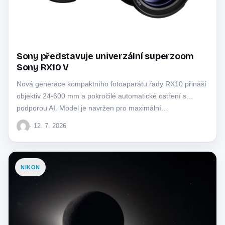
Sony představuje univerzální superzoom
Sony RX10 V
Nová generace kompaktního fotoaparátu řady RX10 přináší
objektiv 24-600 mm a pokročilé automatické ostření s
podporou AI. Model je navržen pro maximální…
· 12. 7. 2026
NIKON