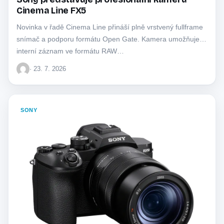
Cinema Line FX5
Novinka v řadě Cinema Line přináší plně vrstvený fullframe
snímač a podporu formátu Open Gate. Kamera umožňuje
interní záznam ve formátu RAW…
· 23. 7. 2026
SONY