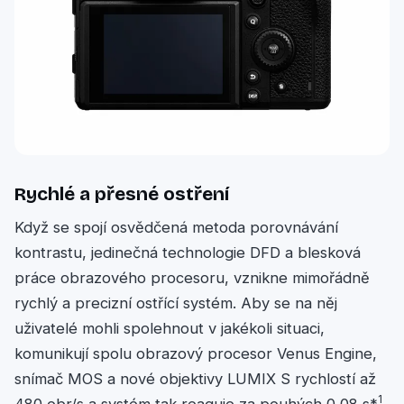
Rychlé a přesné ostření
Když se spojí osvědčená metoda porovnávání
kontrastu, jedinečná technologie DFD a blesková
práce obrazového procesoru, vznikne mimořádně
rychlý a precizní ostřící systém. Aby se na něj
uživatelé mohli spolehnout v jakékoli situaci,
komunikují spolu obrazový procesor Venus Engine,
snímač MOS a nové objektivy LUMIX S rychlostí až
1
480 obr/s a systém tak reaguje za pouhých 0,08 s*
.