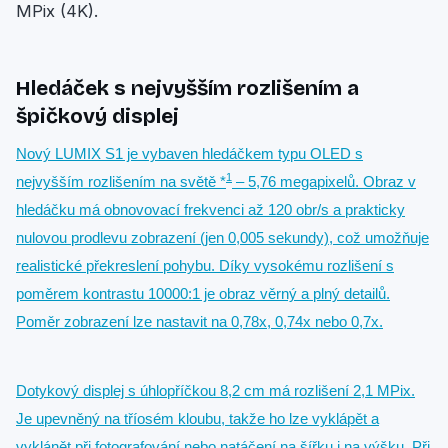
MPix (4K).
Hledáček s nejvyšším rozlišením a
špičkový displej
Nový LUMIX S1 je vybaven hledáčkem typu OLED s
1
nejvyšším rozlišením na světě *
– 5,76 megapixelů. Obraz v
hledáčku má obnovovací frekvenci až 120 obr/s a prakticky
nulovou prodlevu zobrazení (jen 0,005 sekundy), což umožňuje
realistické překreslení pohybu. Díky vysokému rozlišení s
poměrem kontrastu 10000:1 je obraz věrný a plný detailů.
Poměr zobrazení lze nastavit na 0,78x, 0,74x nebo 0,7x.
Dotykový displej s úhlopříčkou 8,2 cm má rozlišení 2,1 MPix.
Je upevněný na tříosém kloubu, takže ho lze vyklápět a
vyklánět při fotografování nebo natáčení na šířku i na výšku. Při