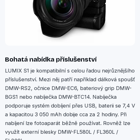
Bohatá nabídka příslušenství
LUMIX S1 je kompatibilní s celou řadou nejrůznějšího
příslušenství. Mezi něj patří například dálková spoušť
DMW-RS2, očnice DMW-EC6, bateriový grip DMW-
BGS1 nebo nabíječka DMW-BTC14. Nabíječka
podporuje systém dobíjení přes USB, baterii se 7,4 V
a kapacitou 3 050 mAh dobije cca za 2 hodiny. Při
nabíjení lze fotoaparát běžně používat. Rovněž lze
využít externí blesky DMW-FL580L / FL360L /