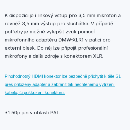
K dispozici je i linkový vstup pro 3,5 mm mikrofon a
rovněž 3,5 mm výstup pro sluchátka. V případě
potřeby je možné vylepšit zvuk pomocí
mikrofonního adaptéru DMW-XLR1 v patici pro
externí blesk. Do něj lze připojit profesionální
mikrofony a další zdroje s konektorem XLR.
Plnohodnotný HDMI konektor lze bezpečně přichytit k těle S1
přes přiložený adaptér a zabránit tak nechtěnému vytržení
kabelu, či poškození konektoru.
*1 50p jen v oblasti PAL.