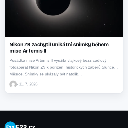
Nikon Z9 zachytil unikátní snímky během
mise Artemis II
Posádka mise Artemis II využila vlajkový bezzrcadlový
fotoaparát Nikon Z9 k pořízení historických záběrů Slunce a
Měsíce. Snímky se ukázaly být natolik…
· 11. 7. 2026
F22.cz