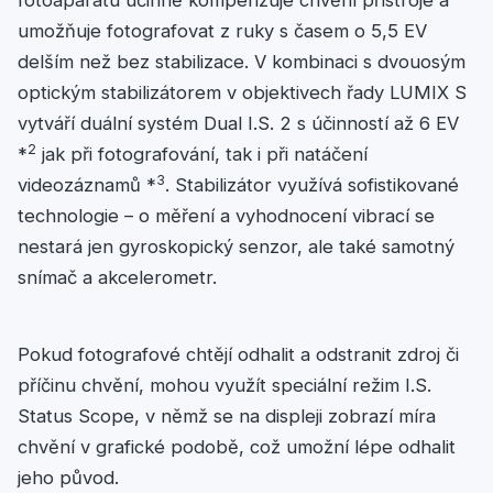
fotoaparátu účinně kompenzuje chvění přístroje a
umožňuje fotografovat z ruky s časem o 5,5 EV
delším než bez stabilizace. V kombinaci s dvouosým
optickým stabilizátorem v objektivech řady LUMIX S
vytváří duální systém Dual I.S. 2 s účinností až 6 EV
2
*
jak při fotografování, tak i při natáčení
3
videozáznamů *
. Stabilizátor využívá sofistikované
technologie – o měření a vyhodnocení vibrací se
nestará jen gyroskopický senzor, ale také samotný
snímač a akcelerometr.
Pokud fotografové chtějí odhalit a odstranit zdroj či
příčinu chvění, mohou využít speciální režim I.S.
Status Scope, v němž se na displeji zobrazí míra
chvění v grafické podobě, což umožní lépe odhalit
jeho původ.