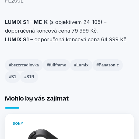
FL200L.
LUMIX S1 – ME-K
(s objektivem 24-105) –
doporučená koncová cena 79 999 Kč.
LUMIX S1
– doporučená koncová cena 64 999 Kč.
#bezzrcadlovka
#fullframe
#Lumix
#Panasonic
#S1
#S1R
Mohlo by vás zajímat
SONY