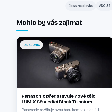
#bezzrcadlovka
#DC-S5
Mohlo by vás zajímat
PANASONIC
Panasonic představuje nové tělo
LUMIX S9 v edici Black Titanium
Panasonic rozšiřuje svou řadu kompaktních full-