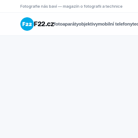
Fotografie nás baví — magazín o fotografii a technice
F22.cz
fotoaparáty
objektivy
mobilní telefony
te