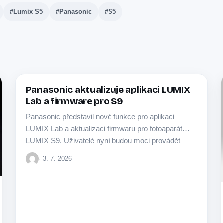
#Lumix S5
#Panasonic
#S5
Panasonic aktualizuje aplikaci LUMIX
PANASONIC
Lab a firmware pro S9
Panasonic představil nové funkce pro aplikaci
LUMIX Lab a aktualizaci firmwaru pro fotoaparát
LUMIX S9. Uživatelé nyní budou moci provádět
aktualizace přímo…
· 3. 7. 2026