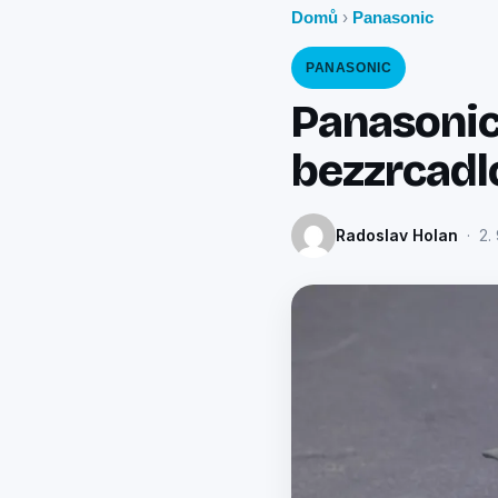
Domů
Panasonic
›
PANASONIC
Panasonic
bezzrcadl
Radoslav Holan
· 2. 