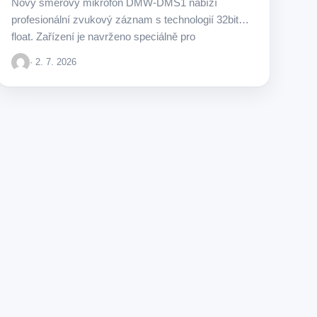
Nový směrový mikrofon DMW-DMS1 nabízí
profesionální zvukový záznam s technologií 32bit
float. Zařízení je navrženo speciálně pro
kompatibilitu s fotoaparáty z řady…
· 2. 7. 2026