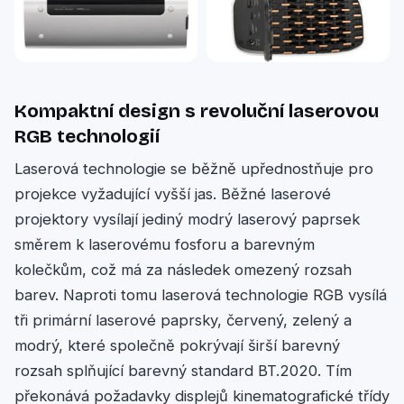
Kompaktní design s revoluční laserovou
RGB technologií
Laserová technologie se běžně upřednostňuje pro
projekce vyžadující vyšší jas. Běžné laserové
projektory vysílají jediný modrý laserový paprsek
směrem k laserovému fosforu a barevným
kolečkům, což má za následek omezený rozsah
barev. Naproti tomu laserová technologie RGB vysílá
tři primární laserové paprsky, červený, zelený a
modrý, které společně pokrývají širší barevný
rozsah splňující barevný standard BT.2020. Tím
překonává požadavky displejů kinematografické třídy