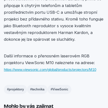
připojuje k chytrým telefonům a tabletům
prostřednictvím portu USB-C a umožňuje stropní
projekci bez přídavného stativu. Kromě toho funguje
jako Bluetooth reproduktor s vysoce kvalitním
vestavěným reproduktorem Harman Kardon, a
dokonce jej lze spárovat se sluchátky.
Další informace o přenosném laserovém RGB
projektoru ViewSonic M10 naleznete na adrese:
https://www.viewsonic.com/global/products/projectors/M10
#projektory
#technika
#ViewSonic
Mohlo by vás zajímat