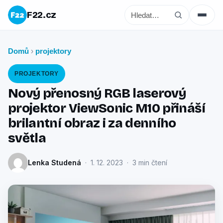
F22.cz
Domů
projektory
›
PROJEKTORY
Nový přenosný RGB laserový
projektor ViewSonic M10 přináší
brilantní obraz i za denního
světla
Lenka Studená
· 1. 12. 2023 · 3 min čtení