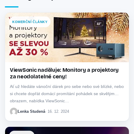
KOMERČNÍ ČLÁNKY
ViewSonic naděluje: Monitory a projektory
za neodolatelné ceny!
Ať už hledáte vánoční dárek pro sebe nebo své blízké, nebo
si chcete dopřát domácí promítání pohádek se skvělým
obrazem, nabídka ViewSonic…
Lenka Studená
· 16. 12. 2024