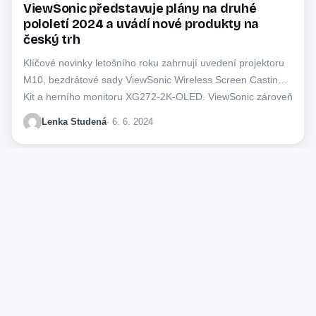
ViewSonic představuje plány na druhé
pololetí 2024 a uvádí nové produkty na
český trh
Klíčové novinky letošního roku zahrnují uvedení projektoru
M10, bezdrátové sady ViewSonic Wireless Screen Casting
Kit a herního monitoru XG272-2K-OLED. ViewSonic zároveň
oznámil…
Lenka Studená
· 6. 6. 2024
F22.cz
fotoaparáty
objektivy
mobilní telefony
technika
rozhovory
kultura
drony