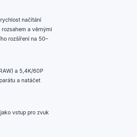
 rychlost načítání
m rozsahem a věrnými
ího rozšíření na 50–
(RAW) a 5,4K/60P
arátu a natáčet
 jako vstup pro zvuk