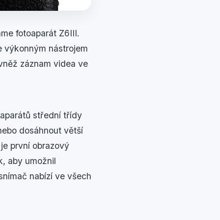
me fotoaparát Z6III.
je výkonným nástrojem
rovněž záznam videa ve
aparátů střední třídy
 nebo dosáhnout větší
je první obrazový
k, aby umožnil
 snímač nabízí ve všech