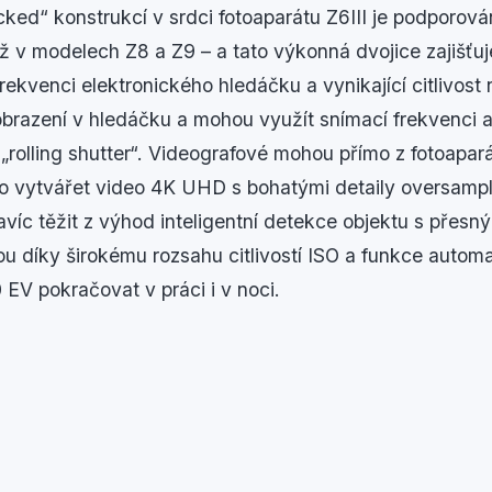
acked“ konstrukcí v srdci fotoaparátu Z6III je podpor
něž v modelech Z8 a Z9 – a tato výkonná dvojice zajišťu
ekvenci elektronického hledáčku a vynikající citlivost 
zobrazení v hledáčku a mohou využít snímací frekvenci 
 „rolling shutter“. Videografové mohou přímo z fotoapar
o vytvářet video 4K UHD s bohatými detaily oversampl
íc těžit z výhod inteligentní detekce objektu s přesn
ou díky širokému rozsahu citlivostí ISO a funkce autom
 EV pokračovat v práci i v noci.