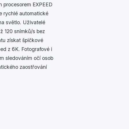
ován procesorem EXPEED
je rychlé automatické
na světlo. Uživatelé
až 120 snímků/s bez
átu získat špičkové
ed z 6K. Fotografové i
ým sledováním očí osob
atického zaostřování