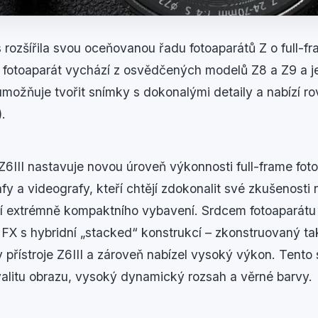
rozšířila svou oceňovanou řadu fotoaparátů Z o full-fra
 fotoaparát vychází z osvědčených modelů Z8 a Z9 a 
ý umožňuje tvořit snímky s dokonalými detaily a nabízí 
.
Z6III nastavuje novou úroveň výkonnosti full-frame foto
afy a videografy, kteří chtějí zdokonalit své zkušenosti
ní extrémně kompaktního vybavení. Srdcem fotoaparátu 
X s hybridní „stacked“ konstrukcí – zkonstruovaný ta
přístroje Z6III a zároveň nabízel vysoký výkon. Tento
alitu obrazu, vysoký dynamický rozsah a věrné barvy.