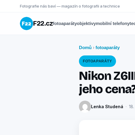
Fotografie nás baví — magazín o fotografii a technice
F22.cz
fotoaparáty
objektivy
mobilní telefony
te
Domů
fotoaparáty
›
FOTOAPARÁTY
Nikon Z6II
jeho cena
Lenka Studená
· 18.