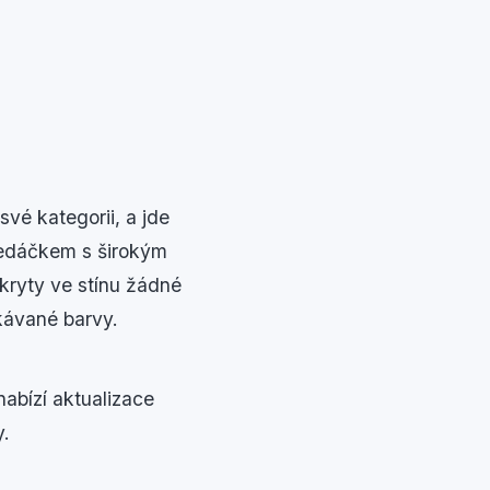
vé kategorii, a jde
hledáčkem s širokým
kryty ve stínu žádné
kávané barvy.
abízí aktualizace
y.