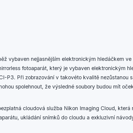
vněž vybaven nejjasnějším elektronickým hledáčkem ve s
irrorless fotoaparát, který je vybaven elektronickým 
-P3. Při zobrazování v takovéto kvalitě nezůstanou s
e mohou spolehnout, že výsledné soubory budou mít oče
bezplatná cloudová služba Nikon Imaging Cloud, která n
aparátu, ukládání snímků do cloudu a exkluzivní návod