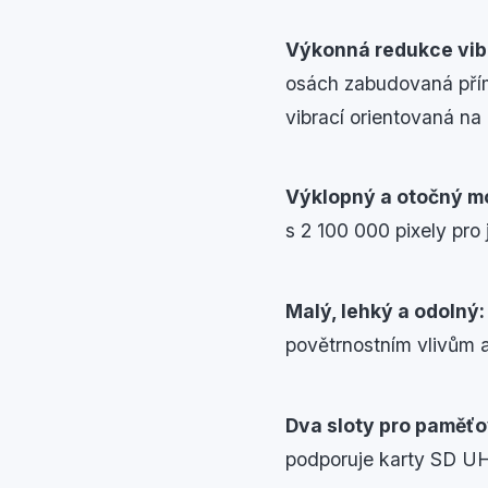
Výkonná redukce vibr
osách zabudovaná přím
vibrací orientovaná na 
Výklopný a otočný mo
s 2 100 000 pixely pro 
Malý, lehký a odolný
povětrnostním vlivům 
Dva sloty pro paměťo
podporuje karty SD UH