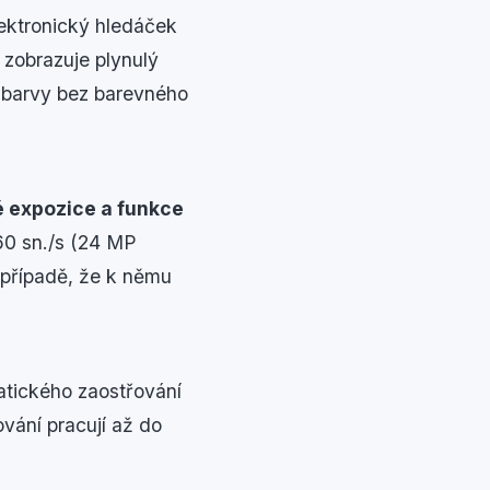
ektronický hledáček
 zobrazuje plynulý
é barvy bez barevného
é expozice a funkce
60 sn./s (24 MP
 případě, že k němu
tického zaostřování
vání pracují až do