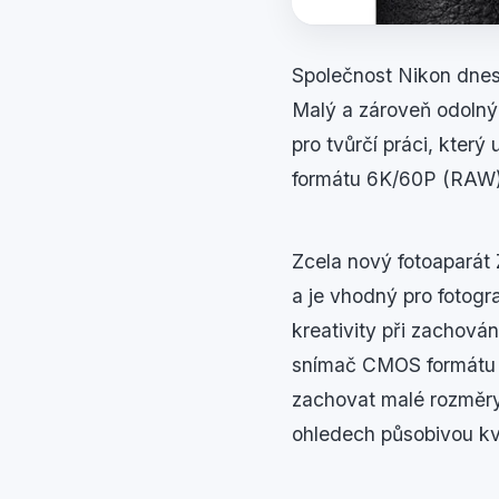
Společnost Nikon dnes 
Malý a zároveň odolný
pro tvůrčí práci, kter
formátu 6K/60P (RAW)
Zcela nový fotoaparát 
a je vhodný pro fotogr
kreativity při zachová
snímač CMOS formátu F
zachovat malé rozměry 
ohledech působivou kv