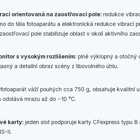
ací orientovaná na zaostřovací pole:
redukce vibrac
o do těla fotoaparátu a elektronická redukce vibrací 
zaostřovací pole stabilizuje oblast v okolí aktivního zao
nitor s vysokým rozlišením:
plně výklopný a otočný 
jasný a detailní obraz scény z libovolného úhlu.
:
fotoaparát váží pouhých cca 750 g, obsahuje kvalitní u
a odolává mrazu až do −10 °C.
vé karty:
jeden slot podporuje karty CFexpress typu B
S-II.