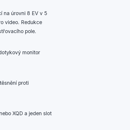
í na úrovni 8 EV v 5
pro video. Redukce
střovacího pole.
dotykový monitor
těsnění proti
 nebo XQD a jeden slot