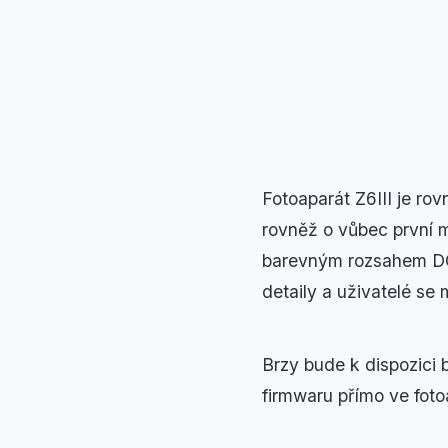
Fotoaparát Z6III je ro
rovněž o vůbec první m
barevným rozsahem DCI
detaily a uživatelé s
Brzy bude k dispozici 
firmwaru přímo ve foto