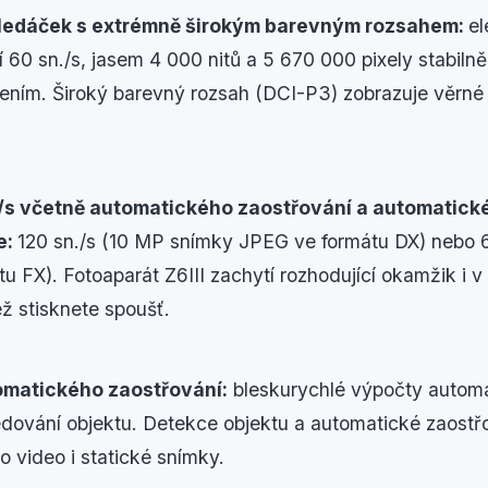
hledáček s extrémně širokým barevným rozsahem:
el
 60 sn./s, jasem 4 000 nitů a 5 670 000 pixely stabilně
šením. Široký barevný rozsah (DCI-P3) zobrazuje věrn
/s včetně automatického zaostřování a automatick
e:
120 sn./s (10 MP snímky JPEG ve formátu DX) nebo 
 FX). Fotoaparát Z6III zachytí rozhodující okamžik i v
ež stisknete spoušť.
omatického zaostřování:
bleskurychlé výpočty automa
edování objektu. Detekce objektu a automatické zaostřo
o video i statické snímky.