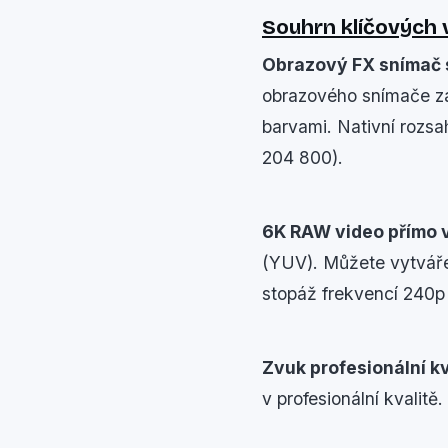
Souhrn klíčových 
Obrazový FX snímač s
obrazového snímače za
barvami. Nativní rozsa
204 800).
6K RAW video přímo v
(YUV). Můžete vytváře
stopáž frekvencí 240p
Zvuk profesionální kv
v profesionální kvalitě.