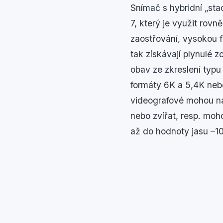
Snímač s hybridní „st
7, který je využit rov
zaostřování, vysokou fr
tak získávají plynulé 
obav ze zkreslení typu
formáty 6K a 5,4K neb
videografové mohou nav
nebo zvířat, resp. moh
až do hodnoty jasu –10