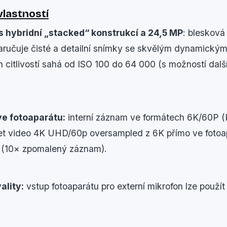
vlastností
 hybridní „stacked“ konstrukcí a 24,5
MP
: blesková
ručuje čisté a detailní snímky se skvělým dynamický
h citlivostí sahá od ISO 100 do 64 000 (s možností dalš
e fotoaparátu:
interní záznam ve formátech 6K/60P 
t video 4K UHD/60p oversampled z 6K přímo ve fotoap
 (10× zpomalený záznam).
ality:
vstup fotoaparátu pro externí mikrofon lze použít