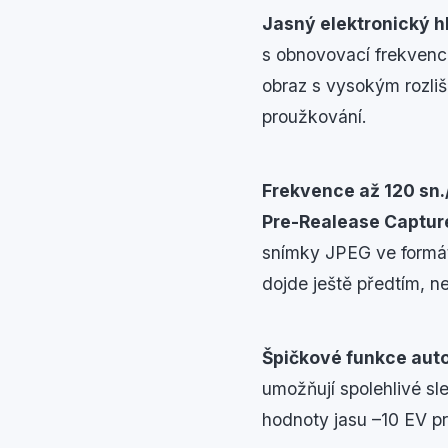
Jasný elektronický 
s obnovovací frekvencí
obraz s vysokým rozli
proužkování.
Frekvence až 120 sn.
Pre-Realease Captur
snímky JPEG ve formátu
dojde ještě předtím, n
Špičkové funkce aut
umožňují spolehlivé sl
hodnoty jasu –10 EV pr