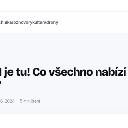
chnika
rozhovory
kultura
drony
I je tu! Co všechno nabízí 
?
 6. 2024 · 5 min čtení