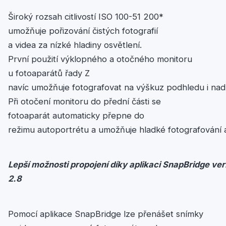
Široký rozsah citlivostí ISO 100-51 200*
umožňuje pořizování čistých fotografií
a videa za nízké hladiny osvětlení.
První použití výklopného a otočného monitoru
u fotoaparátů řady Z
navíc umožňuje fotografovat na výškuz podhledu i nad
Při otočení monitoru do přední části se
fotoaparát automaticky přepne do
režimu autoportrétu a umožňuje hladké fotografování
Lepší
možnosti
propojení
díky
aplikaci
SnapBridge
ver
2.8
Pomocí aplikace SnapBridge lze přenášet snímky