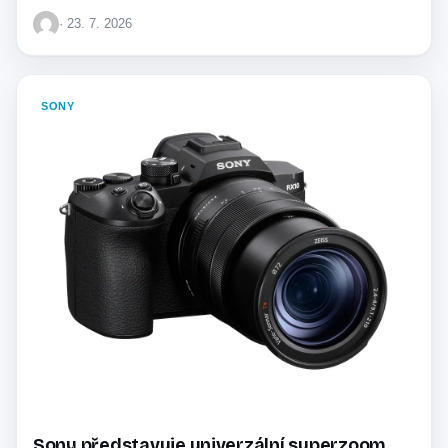
· 23. 7. 2026
SONY
Sony představuje univerzální superzoom