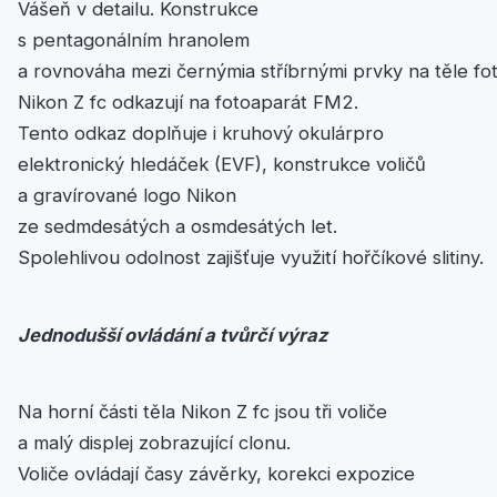
Vášeň v detailu. Konstrukce
s pentagonálním hranolem
a rovnováha mezi černýmia stříbrnými prvky na těle fo
Nikon Z fc odkazují na fotoaparát FM2.
Tento odkaz doplňuje i kruhový okulárpro
elektronický hledáček (EVF), konstrukce voličů
a gravírované logo Nikon
ze sedmdesátých a osmdesátých let.
Spolehlivou odolnost zajišťuje využití hořčíkové slitiny.
Jednodušší
ovládání
a
tvůrčí
výraz
Na horní části těla Nikon Z fc jsou tři voliče
a malý displej zobrazující clonu.
Voliče ovládají časy závěrky, korekci expozice