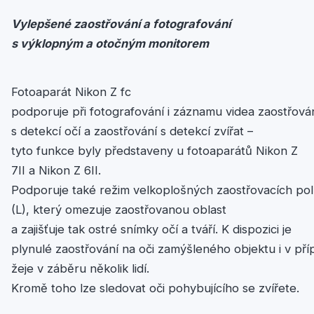
Vylepšené
zaostřování
a
fotografování
s
výklopným
a
otočným
monitorem
Fotoaparát Nikon Z fc
podporuje při fotografování i záznamu videa zaostřová
s detekcí očí a zaostřování s detekcí zvířat –
tyto funkce byly představeny u fotoaparátů Nikon Z
7II a Nikon Z 6II.
Podporuje také režim velkoplošných zaostřovacích pol
(L), který omezuje zaostřovanou oblast
a zajišťuje tak ostré snímky očí a tváří. K dispozici je
plynulé zaostřování na oči zamýšleného objektu i v pří
žeje v záběru několik lidí.
Kromě toho lze sledovat oči pohybujícího se zvířete.