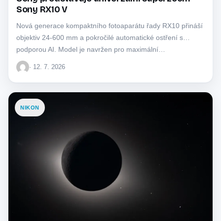
Sony RX10 V
Nová generace kompaktního fotoaparátu řady RX10 přináší
objektiv 24-600 mm a pokročilé automatické ostření s
podporou AI. Model je navržen pro maximální…
· 12. 7. 2026
NIKON