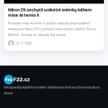
Nikon Z9 zachytil unikátní snímky během
mise Artemis II
Posádka mise Artemis II využila vlajkový bezzrcadlový
fotoaparát Nikon Z9 k pořízení historických záběrů Slunce a
Měsíce. Snímky se ukázaly být natolik…
· 11. 7. 2026
F22.cz
fotoaparáty
objektivy
mobilní telefony
technika
rozhovory
kultura
drony