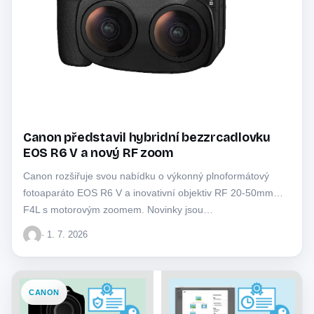
Canon představil hybridní bezzrcadlovku
EOS R6 V a nový RF zoom
Canon rozšiřuje svou nabídku o výkonný plnoformátový
fotoaparáto EOS R6 V a inovativní objektiv RF 20-50mm
F4L s motorovým zoomem. Novinky jsou…
· 1. 7. 2026
CANON