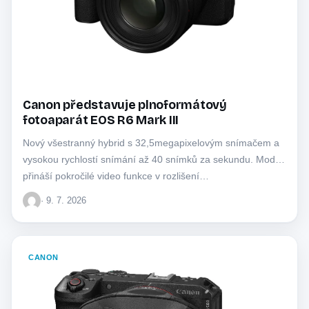
Canon představuje plnoformátový
fotoaparát EOS R6 Mark III
Nový všestranný hybrid s 32,5megapixelovým snímačem a
vysokou rychlostí snímání až 40 snímků za sekundu. Model
přináší pokročilé video funkce v rozlišení…
· 9. 7. 2026
CANON