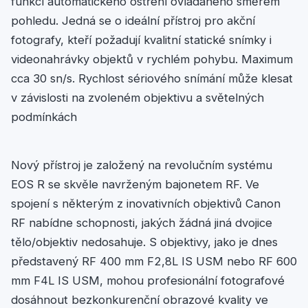
funkcí automatického ostření ovládaného směrem
pohledu. Jedná se o ideální přístroj pro akční
fotografy, kteří požadují kvalitní statické snímky i
videonahrávky objektů v rychlém pohybu. Maximum
cca 30 sn/s. Rychlost sériového snímání může klesat
v závislosti na zvoleném objektivu a světelných
podmínkách
Nový přístroj je založený na revolučním systému
EOS R se skvěle navrženým bajonetem RF. Ve
spojení s některým z inovativních objektivů Canon
RF nabídne schopnosti, jakých žádná jiná dvojice
tělo/objektiv nedosahuje. S objektivy, jako je dnes
představený RF 400 mm F2,8L IS USM nebo RF 600
mm F4L IS USM, mohou profesionální fotografové
dosáhnout bezkonkurenční obrazové kvality ve