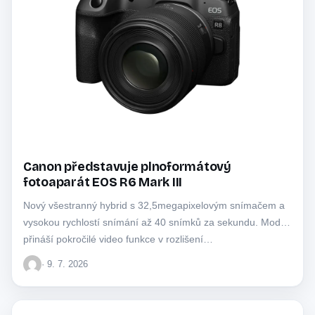
Canon představuje plnoformátový
fotoaparát EOS R6 Mark III
Nový všestranný hybrid s 32,5megapixelovým snímačem a
vysokou rychlostí snímání až 40 snímků za sekundu. Model
přináší pokročilé video funkce v rozlišení…
· 9. 7. 2026