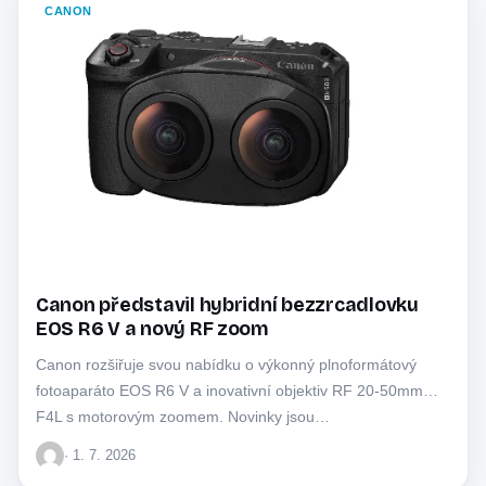
CANON
Canon představil hybridní bezzrcadlovku
EOS R6 V a nový RF zoom
Canon rozšiřuje svou nabídku o výkonný plnoformátový
fotoaparáto EOS R6 V a inovativní objektiv RF 20-50mm
F4L s motorovým zoomem. Novinky jsou…
· 1. 7. 2026