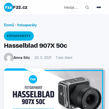
F22.cz
Domů
fotoaparáty
›
FOTOAPARÁTY
Hasselblad 907X 50c
Anna Sitz
· 20. 5. 2021 · 1 min čtení