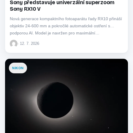
Sony představuje univerzální superzoom
Sony RX10 V
Nová generace kompaktního fotoaparátu řady RX10 přináší
objektiv 24-600 mm a pokročilé automatické ostření s
podporou AI. Model je navržen pro maximální…
· 12. 7. 2026
NIKON