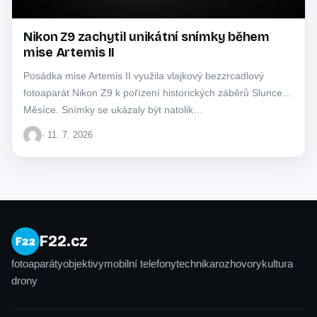
Nikon Z9 zachytil unikátní snímky během
mise Artemis II
Posádka mise Artemis II využila vlajkový bezzrcadlový
fotoaparát Nikon Z9 k pořízení historických záběrů Slunce a
Měsíce. Snímky se ukázaly být natolik…
· 11. 7. 2026
F22.cz
fotoaparáty
objektivy
mobilní telefony
technika
rozhovory
kultura
drony