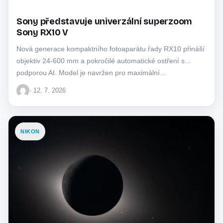
Sony představuje univerzální superzoom
Sony RX10 V
Nová generace kompaktního fotoaparátu řady RX10 přináší
objektiv 24-600 mm a pokročilé automatické ostření s
podporou AI. Model je navržen pro maximální…
· 12. 7. 2026
NIKON