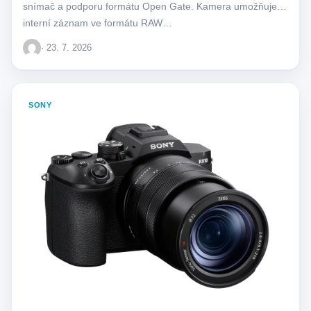
snímač a podporu formátu Open Gate. Kamera umožňuje
interní záznam ve formátu RAW…
· 23. 7. 2026
SONY