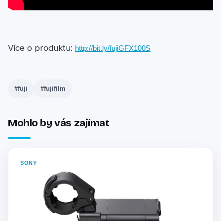
Více o produktu:
http://bit.ly/fujiGFX100S
#fuji
#fujifilm
Mohlo by vás zajímat
SONY