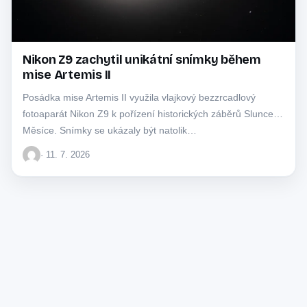
Nikon Z9 zachytil unikátní snímky během
mise Artemis II
Posádka mise Artemis II využila vlajkový bezzrcadlový
fotoaparát Nikon Z9 k pořízení historických záběrů Slunce a
Měsíce. Snímky se ukázaly být natolik…
· 11. 7. 2026