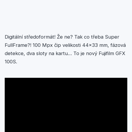
Digitální středoformát! Že ne? Tak co třeba Super
FullFrame?! 100 Mpx čip velikosti 44×33 mm, fázová
detekce, dva sloty na kartu… To je nový Fujifilm GFX
100S.