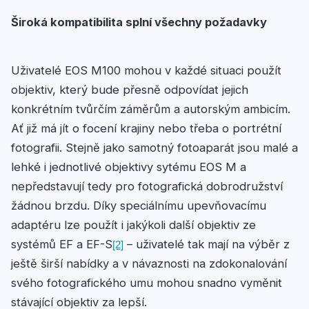
Široká kompatibilita splní všechny požadavky
Uživatelé EOS M100 mohou v každé situaci použít
objektiv, který bude přesně odpovídat jejich
konkrétním tvůrčím záměrům a autorským ambicím.
Ať již má jít o focení krajiny nebo třeba o portrétní
fotografii. Stejně jako samotný fotoaparát jsou malé a
lehké i jednotlivé objektivy sytému EOS M a
nepředstavují tedy pro fotografická dobrodružství
žádnou brzdu. Díky speciálnímu upevňovacímu
adaptéru lze použít i jakýkoli další objektiv ze
systémů EF a EF-S
– uživatelé tak mají na výběr z
[2]
ještě širší nabídky a v návaznosti na zdokonalování
svého fotografického umu mohou snadno vyměnit
stávající objektiv za lepší.