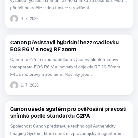
vysokou rychlostí snímání až 40 snímků za sekundu. Model
přináší pokročilé video funkce v rozlišení…
· 9. 7. 2026
Canon představil hybridní bezzrcadlovku
CANON
EOS R6 V a nový RF zoom
Canon rozšiřuje svou nabídku o výkonný plnoformátový
fotoaparáto EOS R6 V a inovativní objektiv RF 20-50mm
F4L s motorovým zoomem. Novinky jsou…
· 1. 7. 2026
Canon uvede systém pro ověřování pravosti
CANON
snímků podle standardu C2PA
Společnost Canon představuje technologii Authenticity
Imaging System, která umožní zpravodajským agenturám