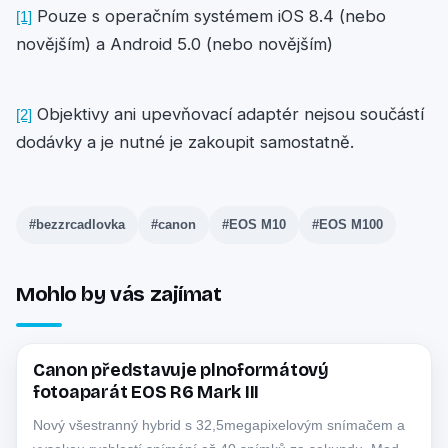
Pouze s operačním systémem iOS 8.4 (nebo
[1]
novějším) a Android 5.0 (nebo novějším)
Objektivy ani upevňovací adaptér nejsou součástí
[2]
dodávky a je nutné je zakoupit samostatně.
#bezzrcadlovka
#canon
#EOS M10
#EOS M100
Mohlo by vás zajímat
Canon představuje plnoformátový
CANON
fotoaparát EOS R6 Mark III
Nový všestranný hybrid s 32,5megapixelovým snímačem a