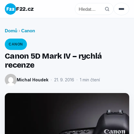
F22.cz
Domů
Canon
›
CANON
Canon 5D Mark IV – rychlá
recenze
Michal Houdek
· 21. 9. 2016 · 1 min čtení