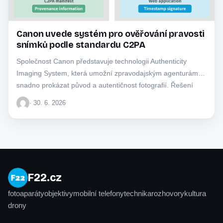
Canon uvede systém pro ověřování pravosti
snímků podle standardu C2PA
Společnost Canon představuje technologii Authenticity
Imaging System, která umožní zpravodajským agenturám
snadno prokázat původ a autentičnost fotografií. Řešení
využívá mezinárodní standardy k…
· 30. 6. 2026
F22.cz
fotoaparáty
objektivy
mobilní telefony
technika
rozhovory
kultura
drony