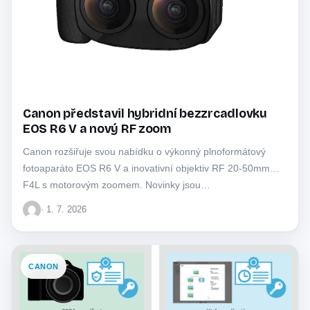
Canon představil hybridní bezzrcadlovku
EOS R6 V a nový RF zoom
Canon rozšiřuje svou nabídku o výkonný plnoformátový
fotoaparáto EOS R6 V a inovativní objektiv RF 20-50mm
F4L s motorovým zoomem. Novinky jsou…
· 1. 7. 2026
CANON